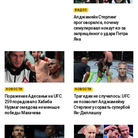
ВИДЕО
Алджамейн Стерлинг
проговорился, почему
симулировал нокаут из-за
запрещённого удара Петра
Яна
НОВОСТИ
НОВОСТИ
Поражение Адесаньи на UFC
Трагедии не случилось: UFC
259 порадовало Хабиба
не позволит Алджамейну
Нурмагомедова не меньше
Стерлингу сорвать супербой
победы Махачева
Ян-Диллашоу