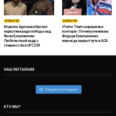
НОВОСТИ
НОВОСТИ
Исраэль Адесанья бросил
«Fedor Team шарашкина
наркотики ради победы над
контора»: Почему ученикам
Яном Блаховичем:
Фёдора Емельяненко
Любопытный кадр с
навсегда закрыт путь в ACA
главного боя UFC 259
НАШ INSTAGRAM
Следуйте в Instagram
КТО МЫ?