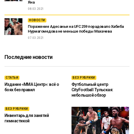
Яна
08.03.2021
НОВОСТИ
Поражение Адесаньи на UFC 259 порадовало Хабиба
Нурмагомедова не меньше победы Махачева
07.03.2021
Последние новости
СТАТЬИ
БЕЗ РУБРИКИ
Издание «ММА Центр»: всё о
Футбольный центр
боях без правил
CityFootball Тульская:
небольшой обзор
БЕЗ РУБРИКИ
Инвентарь для занятий
гимнастикой