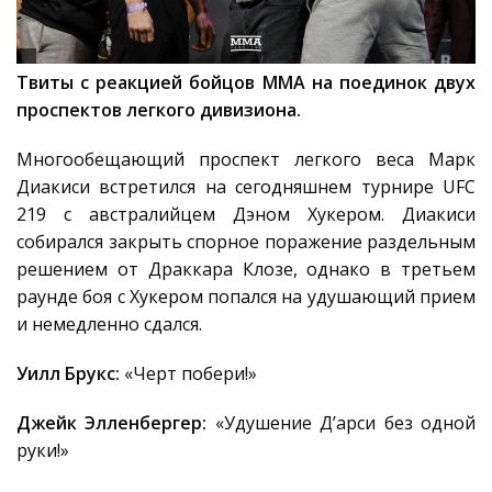
Твиты с реакцией бойцов ММА на поединок двух
проспектов легкого дивизиона.
Многообещающий проспект легкого веса Марк
Диакиси встретился на сегодняшнем турнире UFC
219 с австралийцем Дэном Хукером. Диакиси
собирался закрыть спорное поражение раздельным
решением от Драккара Клозе, однако в третьем
раунде боя с Хукером попался на удушающий прием
и немедленно сдался.
Уилл Брукс:
«Черт побери!»
Джейк Элленбергер:
«Удушение Д’арси без одной
руки!»