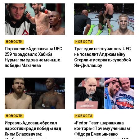
НОВОСТИ
НОВОСТИ
Поражение Адесаньи на UFC
Трагедии не случилось: UFC
259 порадовало Хабиба
не позволит Алджамейну
Нурмагомедова не меньше
Стерлингу сорвать супербой
победы Махачева
Ян-Диллашоу
НОВОСТИ
НОВОСТИ
Исраэль Адесанья бросил
«Fedor Team шарашкина
наркотики ради победы над
контора»: Почему ученикам
Яном Блаховичем:
Фёдора Емельяненко