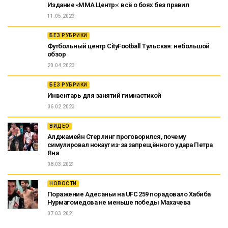
Издание «ММА Центр»: всё о боях без правил
11.05.2023
БЕЗ РУБРИКИ
Футбольный центр CityFootball Тульская: небольшой
обзор
20.04.2023
БЕЗ РУБРИКИ
Инвентарь для занятий гимнастикой
06.02.2023
ВИДЕО
Алджамейн Стерлинг проговорился, почему
симулировал нокаут из-за запрещённого удара Петра
Яна
08.03.2021
НОВОСТИ
Поражение Адесаньи на UFC 259 порадовало Хабиба
Нурмагомедова не меньше победы Махачева
07.03.2021