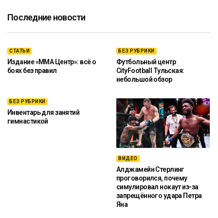
Последние новости
СТАТЬИ
БЕЗ РУБРИКИ
Издание «ММА Центр»: всё о
Футбольный центр
боях без правил
CityFootball Тульская:
небольшой обзор
БЕЗ РУБРИКИ
Инвентарь для занятий
гимнастикой
ВИДЕО
Алджамейн Стерлинг
проговорился, почему
симулировал нокаут из-за
запрещённого удара Петра
Яна