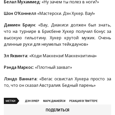
Белал Мухаммед:
«Ну зачем ты полез в ноги?»
Шон О’Коннелл
«Мастерски. Дэн Хукер. Вау!»
Дамиен Браун:
«Вау, Диакиси должен был знать,
что на турнире в Брисбене Хукер получил бонус за
высокую гильотину. Хукер крутой мужик. Очень
длинные руки для неумелых тейкдаунов»
Эл Яквинта:
«Коди Маккензи! Маккензитина»
Рэнда Маркос:
«Плотный захват»
Лэндо Ванната:
«Вегас освистал Хукера просто за
то, что он сказал Австралия. Бедный парень»
МЕТКИ
ДЭН ХУКЕР
МАРК ДИАКЕЙСИ
РЕАКЦИЯ В ТВИТТЕРЕ
ПОДЕЛИТЬСЯ