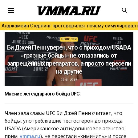
Алджамейн Стерлинг проговорился, почему симулировал н
НОВОСТИ
Би Джей Пенн уверен, что с приходом USADA
«грязные бойцы» не отказались от
запрещённых препаратов, а просто пересели
на другие
09.01.2018
Мнение легендарного бойца UFC.
Член зала славы UFC Би Джей Пенн считает, что
бойцы, употреблявшие тестостерон до прихода
USADA (Американское антидопинговое агенство,
прим.
vmma.ru
), не перестали «химичить» и после