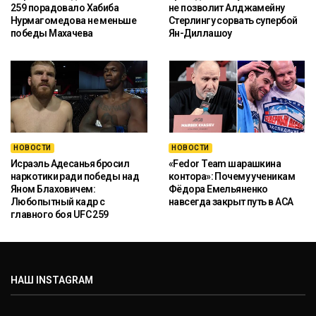
259 порадовало Хабиба
не позволит Алджамейну
Нурмагомедова не меньше
Стерлингу сорвать супербой
победы Махачева
Ян-Диллашоу
НОВОСТИ
НОВОСТИ
Исраэль Адесанья бросил
«Fedor Team шарашкина
наркотики ради победы над
контора»: Почему ученикам
Яном Блаховичем:
Фёдора Емельяненко
Любопытный кадр с
навсегда закрыт путь в ACA
главного боя UFC 259
НАШ INSTAGRAM