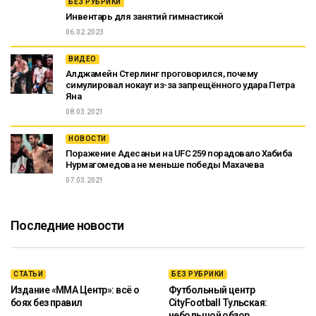
БЕЗ РУБРИКИ
Инвентарь для занятий гимнастикой
06.02.2023
ВИДЕО
Алджамейн Стерлинг проговорился, почему
симулировал нокаут из-за запрещённого удара Петра
Яна
08.03.2021
НОВОСТИ
Поражение Адесаньи на UFC 259 порадовало Хабиба
Нурмагомедова не меньше победы Махачева
07.03.2021
Последние новости
СТАТЬИ
БЕЗ РУБРИКИ
Издание «ММА Центр»: всё о
Футбольный центр
боях без правил
CityFootball Тульская:
небольшой обзор