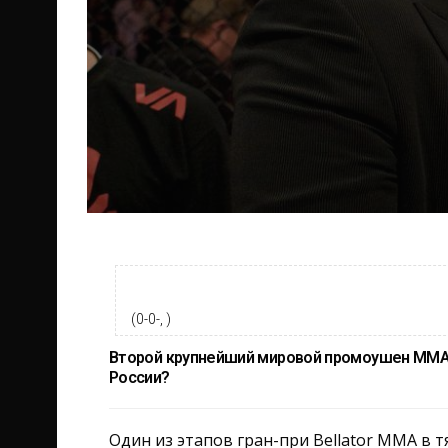
(0-0-, )
Второй крупнейший мировой промоушен ММА з
России?
Один из этапов гран-при Bellator MMA в т