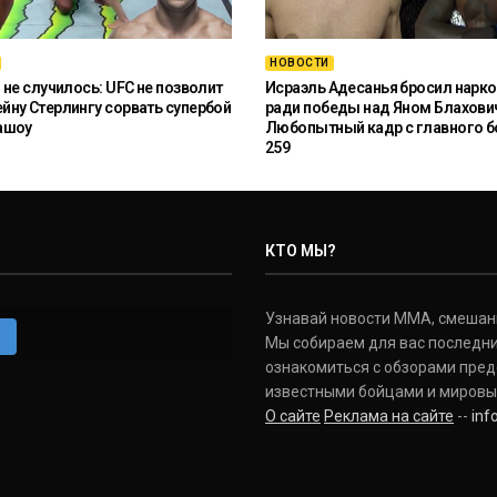
НОВОСТИ
 не случилось: UFC не позволит
Исраэль Адесанья бросил нарко
ну Стерлингу сорвать супербой
ради победы над Яном Блахови
ашоу
Любопытный кадр с главного б
259
КТО МЫ?
Узнавай новости ММА, смешанных
m
Мы собираем для вас последни
ознакомиться с обзорами пред
известными бойцами и мировы
О сайте
Реклама на сайте
--
in