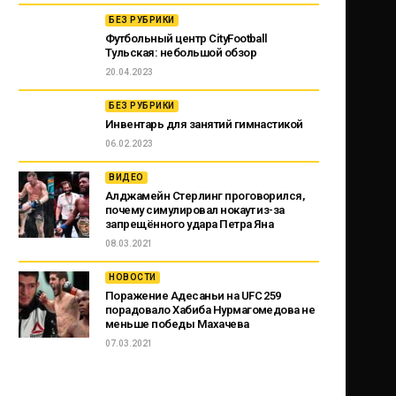
БЕЗ РУБРИКИ
Футбольный центр CityFootball
Тульская: небольшой обзор
20.04.2023
БЕЗ РУБРИКИ
Инвентарь для занятий гимнастикой
06.02.2023
ВИДЕО
Алджамейн Стерлинг проговорился,
почему симулировал нокаут из-за
запрещённого удара Петра Яна
08.03.2021
НОВОСТИ
Поражение Адесаньи на UFC 259
порадовало Хабиба Нурмагомедова не
меньше победы Махачева
07.03.2021