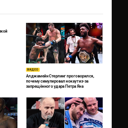
икой
ВИДЕО
Алджамейн Стерлинг проговорился,
почему симулировал нокаут из-за
запрещённого удара Петра Яна