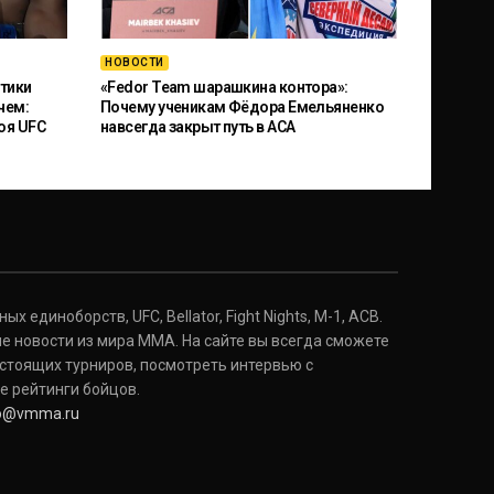
НОВОСТИ
тики
«Fedor Team шарашкина контора»:
чем:
Почему ученикам Фёдора Емельяненко
оя UFC
навсегда закрыт путь в ACA
 единоборств, UFC, Bellator, Fight Nights, M-1, ACB.
е новости из мира ММА. На сайте вы всегда сможете
стоящих турниров, посмотреть интервью с
е рейтинги бойцов.
fo@vmma.ru