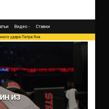
атьи
Видео
Ставки
ного удара Петра Яна
ин из