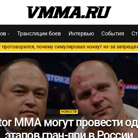
цов
Трансляции боев
Интервью
События
Ст
проговорился, почему симулировал нокаут из-за запрещён
НОВОСТИ
ator MMA могут провести од
этапов гран-при в России