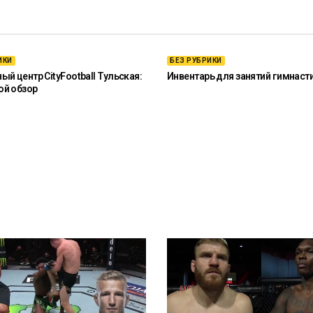
ИКИ
БЕЗ РУБРИКИ
й центр CityFootball Тульская:
Инвентарь для занятий гимнаст
ой обзор