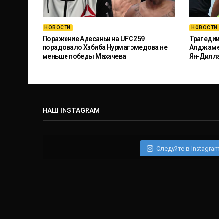
НОВОСТИ
НОВОСТИ
Поражение Адесаньи на UFC 259
Трагедии
порадовало Хабиба Нурмагомедова не
Алджамей
меньше победы Махачева
Ян-Дилл
НАШ INSTAGRAM
Следуйте в Instagra