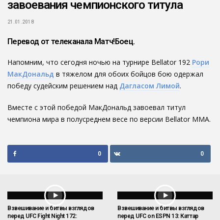
завоевания чемпионского титула
21.01.2018
Перевод от телеканала Матч!Боец.
Напомним, что сегодня ночью на турнире Bellator 192
Рори
МакДональд
в тяжелом для обоих бойцов бою одержал
победу судейским решением над
Дагласом Лимой
.
Вместе с этой победой МакДональд завоевал титул
чемпиона мира в полусреднем весе по версии Bellator MMA.
0
0
Взвешивание и битвы взглядов
Взвешивание и битвы взглядов
перед UFC Fight Night 172:
перед UFC on ESPN 13: Каттар