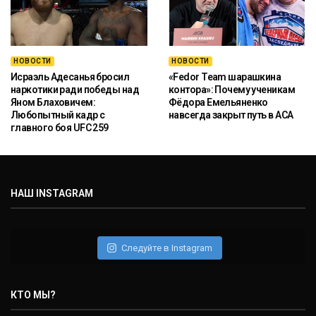
НОВОСТИ
НОВОСТИ
Исраэль Адесанья бросил
«Fedor Team шарашкина
наркотики ради победы над
контора»: Почему ученикам
Яном Блаховичем:
Фёдора Емельяненко
Любопытный кадр с
навсегда закрыт путь в ACA
главного боя UFC 259
НАШ INSTAGRAM
Следуйте в Instagram
КТО МЫ?