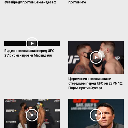
Фигейреду против Бенавидеза 2
против Иге
Видео взвешивания перед UFC
251: Усман против Масвидаля
Церемония взвешивания и
стердауны перед UFC on ESPN 12:
Порье против Хукера