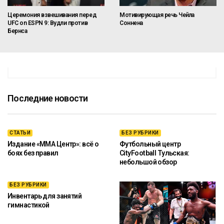
Церемония взвешивания перед
Мотивирующая речь Чейла
UFC on ESPN 9: Вудли против
Соннена
Бернса
Последние новости
СТАТЬИ
БЕЗ РУБРИКИ
Издание «ММА Центр»: всё о
Футбольный центр
боях без правил
CityFootball Тульская:
небольшой обзор
БЕЗ РУБРИКИ
Инвентарь для занятий
гимнастикой