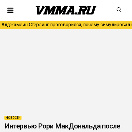
Алджамейн Стерлинг проговорился, почему симулировал н
НОВОСТИ
Интервью Рори МакДональда после