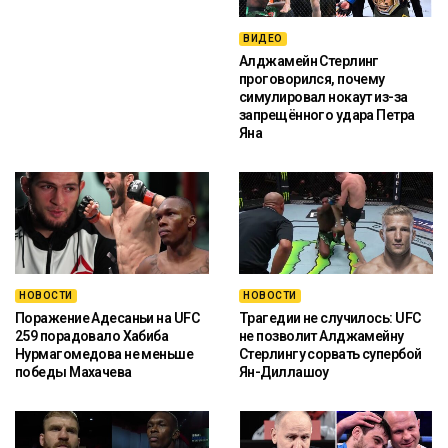
ВИДЕО
Алджамейн Стерлинг
проговорился, почему
симулировал нокаут из-за
запрещённого удара Петра
Яна
НОВОСТИ
НОВОСТИ
Поражение Адесаньи на UFC
Трагедии не случилось: UFC
259 порадовало Хабиба
не позволит Алджамейну
Нурмагомедова не меньше
Стерлингу сорвать супербой
победы Махачева
Ян-Диллашоу