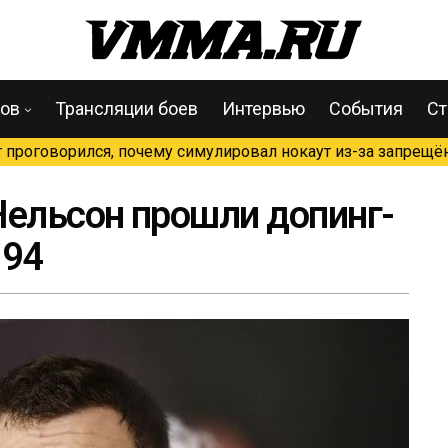
цов
Трансляции боев
Интервью
События
Ст
проговорился, почему симулировал нокаут из-за запрещён
Нельсон прошли допинг-
194