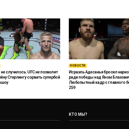
НОВОСТИ
 не случилось: UFC не позволит
Исраэль Адесанья бросил нарко
ну Стерлингу сорвать супербой
ради победы над Яном Блахови
ашоу
Любопытный кадр с главного б
259
КТО МЫ?