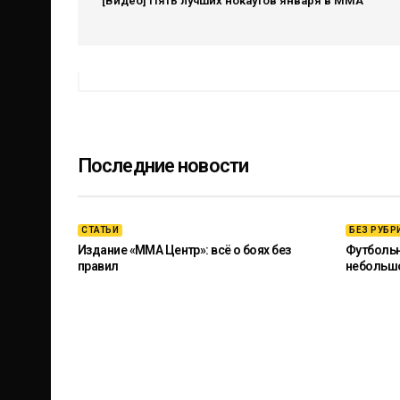
[Видео] Пять лучших нокаутов января в ММА
Последние новости
СТАТЬИ
БЕЗ РУБР
Издание «ММА Центр»: всё о боях без
Футбольны
правил
небольш