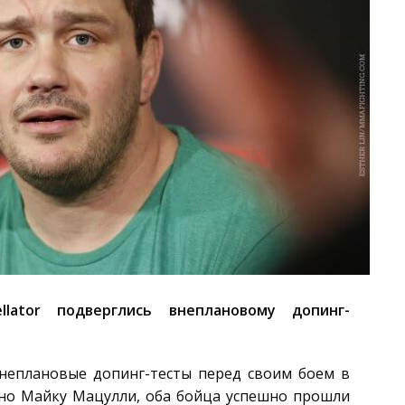
llator подверглись внеплановому допинг-
неплановые допинг-тесты перед своим боем в
асно Майку Мацулли, оба бойца успешно прошли