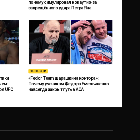
почему симулировал нокаут из-за
запрещённого удара Петра Яна
НОВОСТИ
тики
«Fedor Team шарашкина контора»:
чем:
Почему ученикам Фёдора Емельяненко
оя UFC
навсегда закрыт путь в ACA