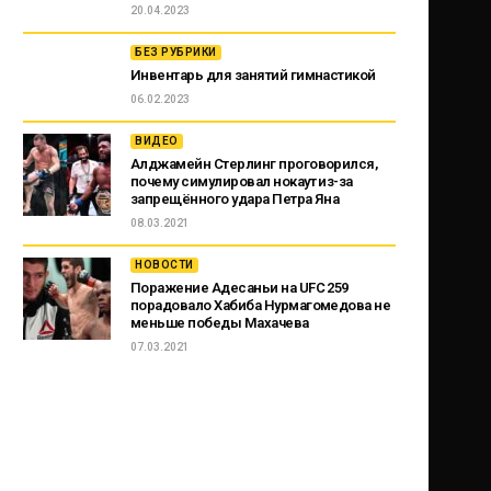
20.04.2023
БЕЗ РУБРИКИ
Инвентарь для занятий гимнастикой
06.02.2023
ВИДЕО
Алджамейн Стерлинг проговорился,
почему симулировал нокаут из-за
запрещённого удара Петра Яна
08.03.2021
НОВОСТИ
Поражение Адесаньи на UFC 259
порадовало Хабиба Нурмагомедова не
меньше победы Махачева
07.03.2021