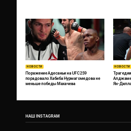
НОВОСТИ
НОВОСТИ
Поражение Адесаньи на UFC 259
Трагедии
порадовало Хабиба Нурмагомедова не
Алджамей
меньше победы Махачева
Ян-Дилл
НАШ INSTAGRAM