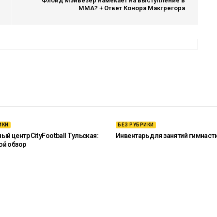
Флойд Мэйвезер намекает на выступление в
ММА? + Ответ Конора Макгрегора
ИКИ
БЕЗ РУБРИКИ
й центр CityFootball Тульская:
Инвентарь для занятий гимнаст
ой обзор