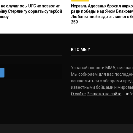
 не случилось: UFC не позволит
Исраэль Адесанья бросил нарко
ну Стерлингу сорвать супербой
ради победы над Яном Блахови
ашоу
Любопытный кадр с главного б
259
КТО МЫ?
Узнавай новости ММА, смешанных
m
Мы собираем для вас последни
ознакомиться с обзорами пред
известными бойцами и мировы
О сайте
Реклама на сайте
--
in