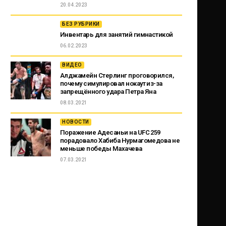
20.04.2023
БЕЗ РУБРИКИ
Инвентарь для занятий гимнастикой
06.02.2023
ВИДЕО
Алджамейн Стерлинг проговорился,
почему симулировал нокаут из-за
запрещённого удара Петра Яна
08.03.2021
НОВОСТИ
Поражение Адесаньи на UFC 259
порадовало Хабиба Нурмагомедова не
меньше победы Махачева
07.03.2021