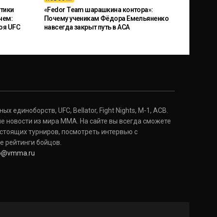
тики
«Fedor Team шарашкина контора»:
чем:
Почему ученикам Фёдора Емельяненко
оя UFC
навсегда закрыт путь в ACA
 единоборств, UFC, Bellator, Fight Nights, M-1, ACB.
е новости из мира ММА. На сайте вы всегда сможете
стоящих турниров, посмотреть интервью с
е рейтинги бойцов.
fo@vmma.ru