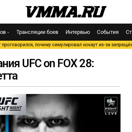
цов
Трансляции боев
Интервью
События
Ст
проговорился, почему симулировал нокаут из-за запрещён
ния UFC on FOX 28:
етта