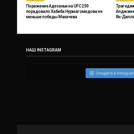
Поражение Адесаньи на UFC 259
Трагедии
порадовало Хабиба Нурмагомедова не
Алджамей
меньше победы Махачева
Ян-Дилл
НАШ INSTAGRAM
Следуйте в Instagra