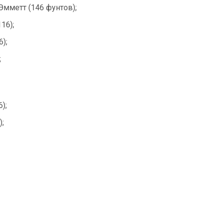
мметт (146 фунтов);
16);
);
;
);
);