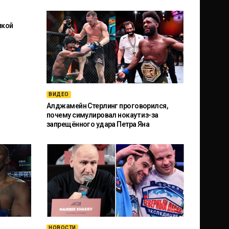
икой
ВИДЕО
Алджамейн Стерлинг проговорился,
почему симулировал нокаут из-за
запрещённого удара Петра Яна
НОВОСТИ