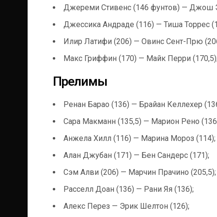
Джереми Стивенс (146 фунтов) — Джош Э
Джессика Андраде (116) — Тиша Торрес (1
Илир Латифи (206) — Овинс Сент-Прю (206
Макс Гриффин (170) — Майк Перри (170,5)
Прелимы
Ренан Барао (136) — Брайан Келлехер (136
Сара Макманн (135,5) — Марион Рено (136
Анжела Хилл (116) — Марина Мороз (114);
Алан Джубан (171) — Бен Сандерс (171);
Сэм Алви (206) — Марчин Прачино (205,5);
Расселл Доан (136) — Рани Яя (136);
Алекс Перез — Эрик Шелтон (126);