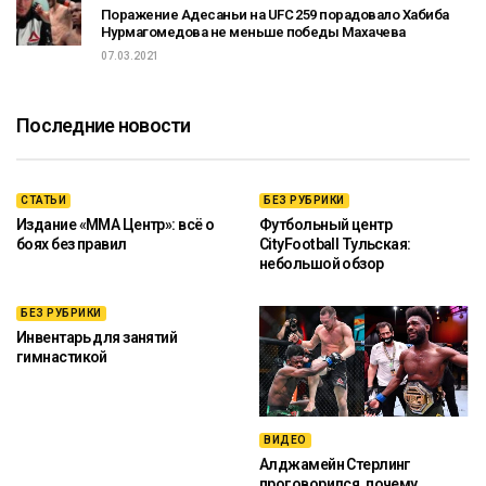
Поражение Адесаньи на UFC 259 порадовало Хабиба
Нурмагомедова не меньше победы Махачева
07.03.2021
Последние новости
СТАТЬИ
БЕЗ РУБРИКИ
Издание «ММА Центр»: всё о
Футбольный центр
боях без правил
CityFootball Тульская:
небольшой обзор
БЕЗ РУБРИКИ
Инвентарь для занятий
гимнастикой
ВИДЕО
Алджамейн Стерлинг
проговорился, почему