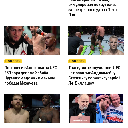
симулировал нокаут из-за
запрещённого удара Петра
Яна
НОВОСТИ
НОВОСТИ
Поражение Адесаньи на UFC
Трагедии не случилось: UFC
259 порадовало Хабиба
не позволит Алджамейну
Нурмагомедова не меньше
Стерлингу сорвать супербой
победы Махачева
Ян-Диллашоу