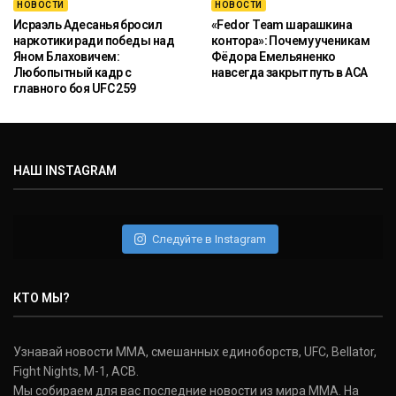
НОВОСТИ
НОВОСТИ
Исраэль Адесанья бросил
«Fedor Team шарашкина
наркотики ради победы над
контора»: Почему ученикам
Яном Блаховичем:
Фёдора Емельяненко
Любопытный кадр с
навсегда закрыт путь в ACA
главного боя UFC 259
НАШ INSTAGRAM
Следуйте в Instagram
КТО МЫ?
Узнавай новости ММА, смешанных единоборств, UFC, Bellator,
Fight Nights, M-1, ACB.
Мы собираем для вас последние новости из мира ММА. На