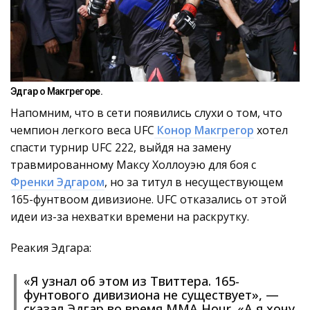
Эдгар о Макгрегоре.
Напомним, что в сети появились слухи о том, что
чемпион легкого веса UFC
Конор Макгрегор
хотел
спасти турнир UFC 222, выйдя на замену
травмированному Максу Холлоуэю для боя с
Френки Эдгаром
, но за титул в несуществующем
165-фунтвоом дивизионе. UFC отказались от этой
идеи из-за нехватки времени на раскрутку.
Реакия Эдгара:
«Я узнал об этом из Твиттера. 165-
фунтового дивизиона не существует», —
сказал Эдгар во время MMA Hour. «А я хочу