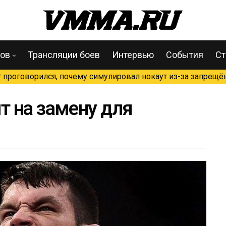
цов
Трансляции боев
Интервью
События
Ст
проговорился, почему симулировал нокаут из-за запрещён
 на замену для