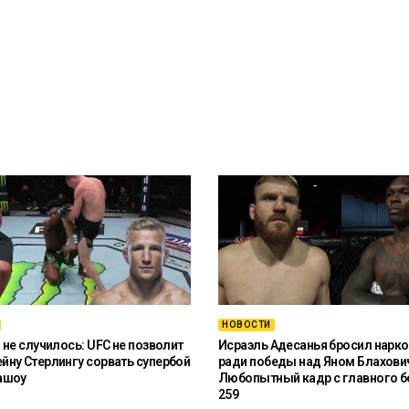
НОВОСТИ
 не случилось: UFC не позволит
Исраэль Адесанья бросил нарко
ну Стерлингу сорвать супербой
ради победы над Яном Блахови
ашоу
Любопытный кадр с главного б
259