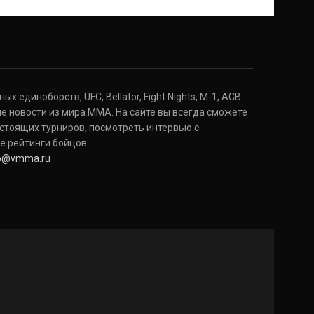
 единоборств, UFC, Bellator, Fight Nights, M-1, ACB.
е новости из мира ММА. На сайте вы всегда сможете
стоящих турниров, посмотреть интервью с
е рейтинги бойцов.
fo@vmma.ru