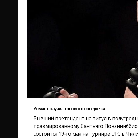
Усман получил топового соперника.
Бывший претендент на титул в полусредн
травмированному Сантьяго Понзиниббио 
состоится 19-го мая на турнире UFC в Чили