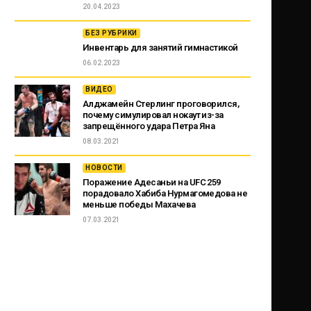
20.04.2023
БЕЗ РУБРИКИ
Инвентарь для занятий гимнастикой
06.02.2023
ВИДЕО
Алджамейн Стерлинг проговорился,
почему симулировал нокаут из-за
запрещённого удара Петра Яна
08.03.2021
НОВОСТИ
Поражение Адесаньи на UFC 259
порадовало Хабиба Нурмагомедова не
меньше победы Махачева
07.03.2021