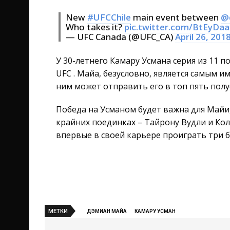
New
#UFCChile
main event between
@
Who takes it?
pic.twitter.com/BtEyDa
— UFC Canada (@UFC_CA)
April 26, 201
У 30-летнего Камару Усмана серия из 11 п
UFC . Майа, безусловно, является самым 
ним может отправить его в топ пять пол
Победа на Усманом будет важна для Майи,
крайних поединках – Тайрону Вудли и Ко
впервые в своей карьере проиграть три б
МЕТКИ
ДЭМИАН МАЙА
КАМАРУ УСМАН