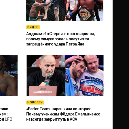
ВИДЕО
Алджамейн Стерлинг проговорился,
почему симулировал нокаут из-за
запрещённого удара Петра Яна
НОВОСТИ
тики
«Fedor Team шарашкина контора»:
чем:
Почему ученикам Фёдора Емельяненко
оя UFC
навсегда закрыт путь в ACA