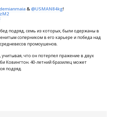
demianmaia
&
@USMAN84kg
!
azM2
8
обед подряд, семь из которых, были одержаны в
именитым соперником в его карьере и победа над
усредневесов промоушенов.
 учитывая, что он потерпел пражение в двух
лби Ковингтон. 40-летний бразилец может
оя подряд.