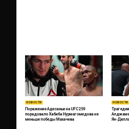
НОВОСТИ
НОВОСТИ
Поражение Адесаньи на UFC 259
Трагедии
порадовало Хабиба Нурмагомедова не
Алджамей
меньше победы Махачева
Ян-Дилл