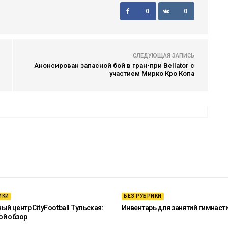
0
0
СЛЕДУЮЩАЯ ЗАПИСЬ
Анонсирован запасной бой в гран-при Bellator с
участием Мирко Кро Копа
ИКИ
БЕЗ РУБРИКИ
й центр CityFootball Тульская:
Инвентарь для занятий гимнаст
ой обзор