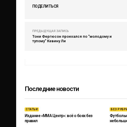
ПОДЕЛИТЬСЯ
ПРЕДЫДУЩАЯ ЗАПИСЬ
Тони Фергюсон проехался по "молодому и
тупому" Кевину Ли
Последние новости
СТАТЬИ
БЕЗ РУБР
Издание «ММА Центр»: всё о боях без
Футбольны
правил
небольш