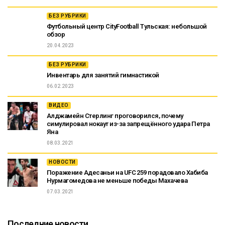
БЕЗ РУБРИКИ
Футбольный центр CityFootball Тульская: небольшой
обзор
20.04.2023
БЕЗ РУБРИКИ
Инвентарь для занятий гимнастикой
06.02.2023
ВИДЕО
Алджамейн Стерлинг проговорился, почему
симулировал нокаут из-за запрещённого удара Петра
Яна
08.03.2021
НОВОСТИ
Поражение Адесаньи на UFC 259 порадовало Хабиба
Нурмагомедова не меньше победы Махачева
07.03.2021
Последние новости