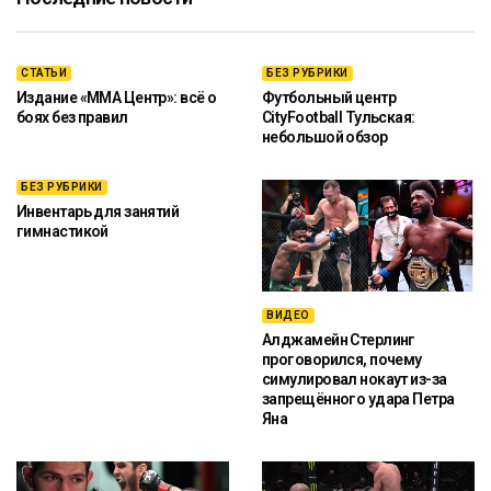
СТАТЬИ
БЕЗ РУБРИКИ
Издание «ММА Центр»: всё о
Футбольный центр
боях без правил
CityFootball Тульская:
небольшой обзор
БЕЗ РУБРИКИ
Инвентарь для занятий
гимнастикой
ВИДЕО
Алджамейн Стерлинг
проговорился, почему
симулировал нокаут из-за
запрещённого удара Петра
Яна