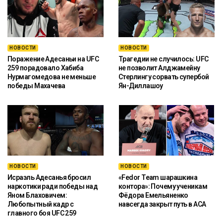
НОВОСТИ
НОВОСТИ
Поражение Адесаньи на UFC
Трагедии не случилось: UFC
259 порадовало Хабиба
не позволит Алджамейну
Нурмагомедова не меньше
Стерлингу сорвать супербой
победы Махачева
Ян-Диллашоу
НОВОСТИ
НОВОСТИ
Исраэль Адесанья бросил
«Fedor Team шарашкина
наркотики ради победы над
контора»: Почему ученикам
Яном Блаховичем:
Фёдора Емельяненко
Любопытный кадр с
навсегда закрыт путь в ACA
главного боя UFC 259