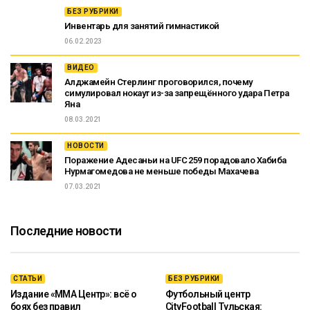
БЕЗ РУБРИКИ
Инвентарь для занятий гимнастикой
06.02.2023
ВИДЕО
Алджамейн Стерлинг проговорился, почему
симулировал нокаут из-за запрещённого удара Петра
Яна
08.03.2021
НОВОСТИ
Поражение Адесаньи на UFC 259 порадовало Хабиба
Нурмагомедова не меньше победы Махачева
07.03.2021
Последние новости
СТАТЬИ
БЕЗ РУБРИКИ
Издание «ММА Центр»: всё о
Футбольный центр
боях без правил
CityFootball Тульская: