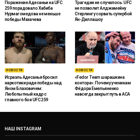
Поражение Адесаньи на UFC
Трагедии не случилось: UFC
259 порадовало Хабиба
не позволит Алджамейну
Нурмагомедова не меньше
Стерлингу сорвать супербой
победы Махачева
Ян-Диллашоу
НОВОСТИ
НОВОСТИ
Исраэль Адесанья бросил
«Fedor Team шарашкина
наркотики ради победы над
контора»: Почему ученикам
Яном Блаховичем:
Фёдора Емельяненко
Любопытный кадр с
навсегда закрыт путь в ACA
главного боя UFC 259
НАШ INSTAGRAM