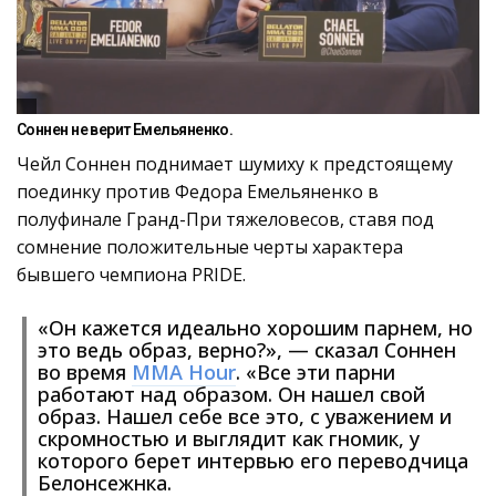
Соннен не верит Емельяненко.
Чейл Соннен поднимает шумиху к предстоящему
поединку против Федора Емельяненко в
полуфинале Гранд-При тяжеловесов, ставя под
сомнение положительные черты характера
бывшего чемпиона PRIDE.
«Он кажется идеально хорошим парнем, но
это ведь образ, верно?», — сказал Соннен
во время
MMA Hour
. «Все эти парни
работают над образом. Он нашел свой
образ. Нашел себе все это, с уважением и
скромностью и выглядит как гномик, у
которого берет интервью его переводчица
Белонсежнка.