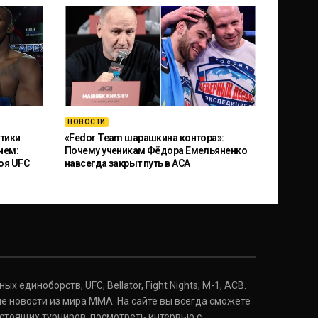
НОВОСТИ
тики
«Fedor Team шарашкина контора»:
чем:
Почему ученикам Фёдора Емельяненко
оя UFC
навсегда закрыт путь в ACA
 единоборств, UFC, Bellator, Fight Nights, M-1, ACB.
е новости из мира ММА. На сайте вы всегда сможете
стоящих турниров, посмотреть интервью с