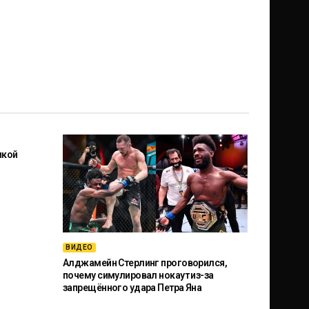
икой
ВИДЕО
Алджамейн Стерлинг проговорился,
почему симулировал нокаут из-за
запрещённого удара Петра Яна