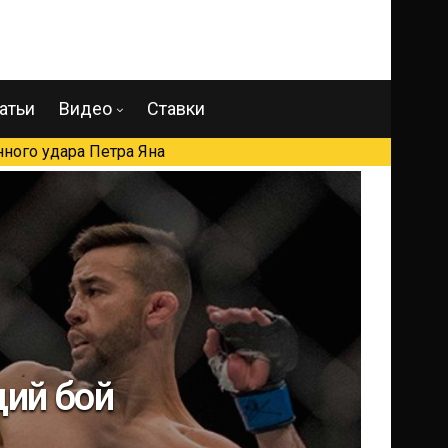
атьи
Видео
Ставки
ного удара Петра Яна
ий бой