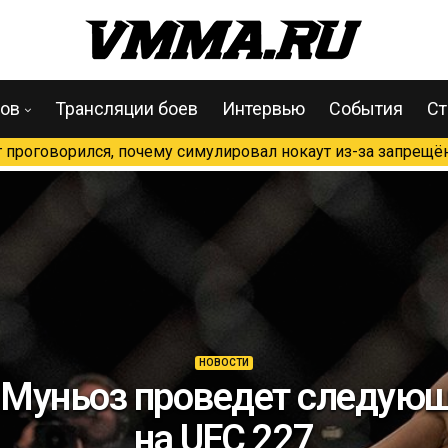
цов
Трансляции боев
Интервью
События
Ст
проговорился, почему симулировал нокаут из-за запрещён
НОВОСТИ
 Муньоз проведет следующ
на UFC 227