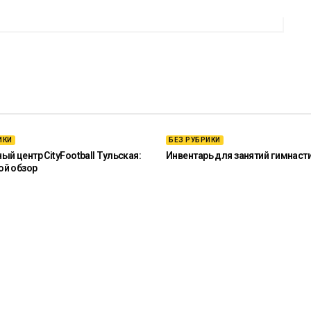
ИКИ
БЕЗ РУБРИКИ
й центр CityFootball Тульская:
Инвентарь для занятий гимнаст
ой обзор