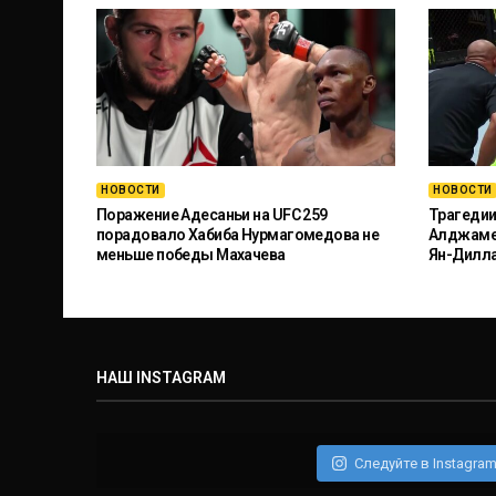
НОВОСТИ
НОВОСТИ
Поражение Адесаньи на UFC 259
Трагедии
порадовало Хабиба Нурмагомедова не
Алджамей
меньше победы Махачева
Ян-Дилл
НАШ INSTAGRAM
Следуйте в Instagra