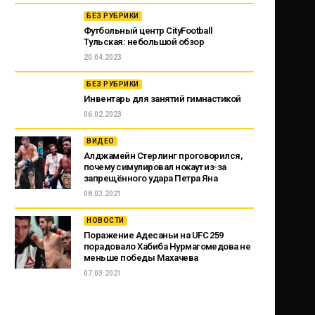
БЕЗ РУБРИКИ
Футбольный центр CityFootball
Тульская: небольшой обзор
20.04.2023
БЕЗ РУБРИКИ
Инвентарь для занятий гимнастикой
06.02.2023
ВИДЕО
Алджамейн Стерлинг проговорился,
почему симулировал нокаут из-за
запрещённого удара Петра Яна
08.03.2021
НОВОСТИ
Поражение Адесаньи на UFC 259
порадовало Хабиба Нурмагомедова не
меньше победы Махачева
07.03.2021