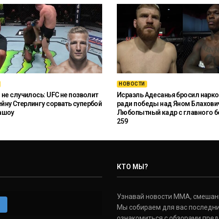
НОВОСТИ
 не случилось: UFC не позволит
Исраэль Адесанья бросил нарко
ну Стерлингу сорвать супербой
ради победы над Яном Блахови
ашоу
Любопытный кадр с главного б
259
КТО МЫ?
Узнавай новости ММА, смешанных
m
Мы собираем для вас последни
ознакомиться с обзорами пред