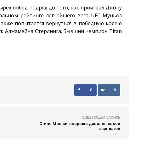
тырех побед подряд до того, как проиграл Джону
альном рейтинге легчайшего веса UFC Муньоз
 также попытается вернуться в победную колею
ук Алжамейна Стерлинга. Бывший чемпион Titan
0
0
СЛЕДУЮЩАЯ ЗАПИСЬ
Стипе Миочич впервые доволен своей
зарплатой