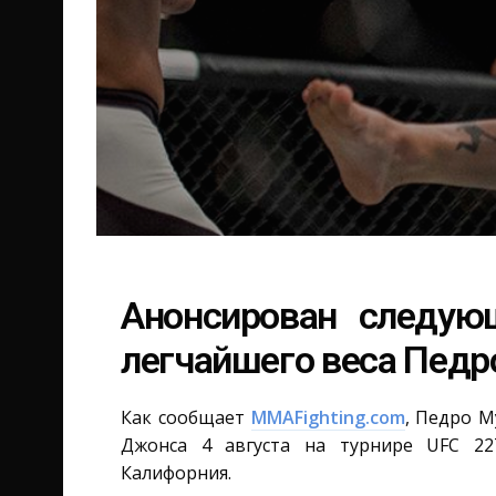
Анонсирован следую
легчайшего веса Педр
Как сообщает
MMAFighting.com
, Педро 
Джонса 4 августа на турнире UFC 22
Калифорния.