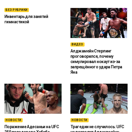
БЕЗ РУБРИКИ
Инвентарь для занятий
гимнастикой
ВИДЕО
Алджамейн Стерлинг
проговорился, почему
симулировал нокаут из-за
запрещённого удара Петра
Яна
НОВОСТИ
НОВОСТИ
Поражение Адесаньи на UFC
Трагедии не случилось: UFC