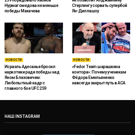
259 порадовало Хабиба
не позволит Алджамейну
Нурмагомедова не меньше
Стерлингу сорвать супербой
победы Махачева
Ян-Диллашоу
НОВОСТИ
НОВОСТИ
Исраэль Адесанья бросил
«Fedor Team шарашкина
наркотики ради победы над
контора»: Почему ученикам
Яном Блаховичем:
Фёдора Емельяненко
Любопытный кадр с
навсегда закрыт путь в ACA
главного боя UFC 259
НАШ INSTAGRAM