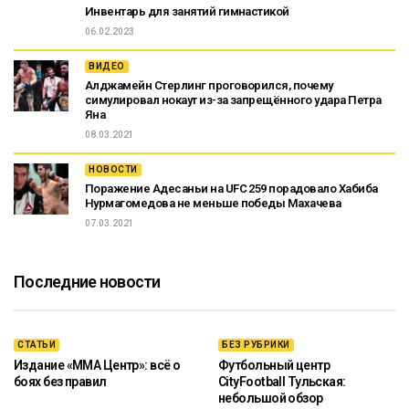
Инвентарь для занятий гимнастикой
06.02.2023
ВИДЕО
Алджамейн Стерлинг проговорился, почему
симулировал нокаут из-за запрещённого удара Петра
Яна
08.03.2021
НОВОСТИ
Поражение Адесаньи на UFC 259 порадовало Хабиба
Нурмагомедова не меньше победы Махачева
07.03.2021
Последние новости
СТАТЬИ
БЕЗ РУБРИКИ
Издание «ММА Центр»: всё о
Футбольный центр
боях без правил
CityFootball Тульская:
небольшой обзор