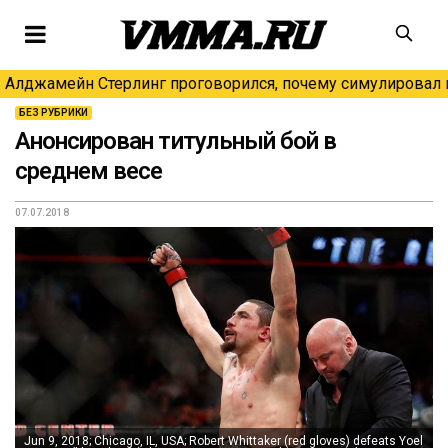
Алджамейн Стерлинг проговорился, почему симулировал н
БЕЗ РУБРИКИ
Анонсирован титульный бой в
среднем весе
07.07.2018
Jun 9, 2018; Chicago, IL, USA; Robert Whittaker (red gloves) defeats Yoel