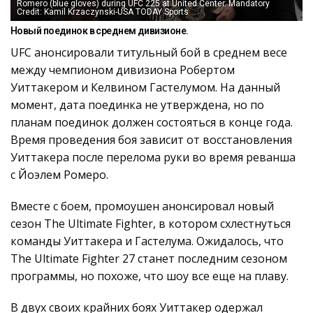
Romero (blue gloves) during UFC 225 at United Center. Mandatory
Credit: Kamil Krzaczynski-USA TODAY Sports
Новый поединок в среднем дивизионе.
UFC анонсировали титульный бой в среднем весе
между чемпионом дивизиона Робертом
Уиттакером и Келвином Гастелумом. На данный
момент, дата поединка не утверждена, но по
планам поединок должен состояться в конце года.
Время проведения боя зависит от восстановления
Уиттакера после перелома руки во время реванша
с Йоэлем Ромеро.
Вместе с боем, промоушен анонсировал новый
сезон The Ultimate Fighter, в котором схлестнуться
команды Уиттакера и Гастелума. Ожидалось, что
The Ultimate Fighter 27 станет последним сезоном
программы, но похоже, что шоу все еще на плаву.
В двух своих крайних боях Уиттакер одержал