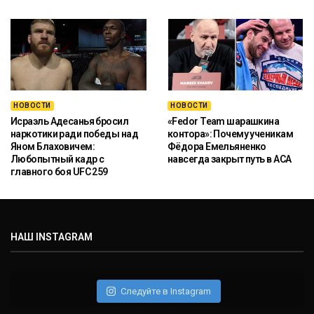
НОВОСТИ
НОВОСТИ
Исраэль Адесанья бросил
«Fedor Team шарашкина
наркотики ради победы над
контора»: Почему ученикам
Яном Блаховичем:
Фёдора Емельяненко
Любопытный кадр с
навсегда закрыт путь в ACA
главного боя UFC 259
НАШ INSTAGRAM
Следуйте в Instagram