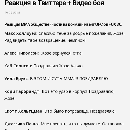
Реакция в Твиттере + Видео боя
29.07.2018
Реакция ММА общественности на ко-мэйн ивент UFC on FOX 30.
Макс Холлоуэй:
Спасибо тебе за добрые пожелания, Жозе.
Рад видеть твое возвращение, чемпион!
Алекс Николсон:
Жозе вернулся, с*ка!
Каб Свонсон:
Поздравляю Жозе Альдо.
Уилл Брукс:
В ЭТОМ И СУТЬ ММА!!!!! ПОЗДРАВЛЯЮ
Коди Гарбрандт:
Вот это удар в корпус!! Поздравляю,
Жозе.
Скотт Хольтцман:
Это было потрсающе. Поздравляю.
Джессика Пенья
: Мне плевать, что вы думаете. Остановка