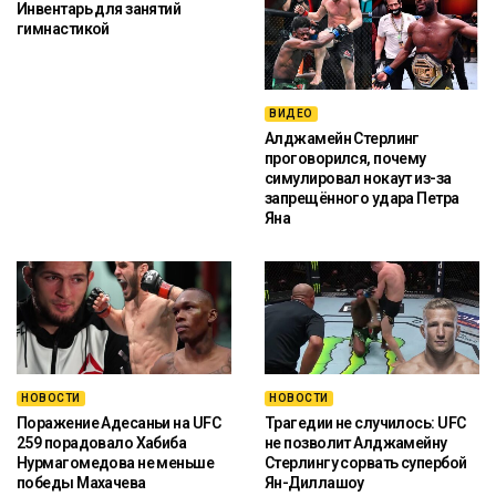
Инвентарь для занятий
гимнастикой
ВИДЕО
Алджамейн Стерлинг
проговорился, почему
симулировал нокаут из-за
запрещённого удара Петра
Яна
НОВОСТИ
НОВОСТИ
Поражение Адесаньи на UFC
Трагедии не случилось: UFC
259 порадовало Хабиба
не позволит Алджамейну
Нурмагомедова не меньше
Стерлингу сорвать супербой
победы Махачева
Ян-Диллашоу