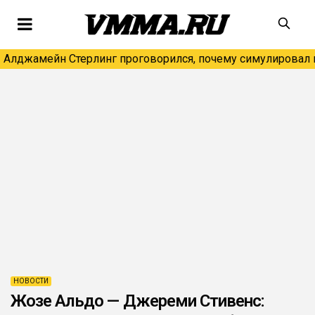
Алджамейн Стерлинг проговорился, почему симулировал н
НОВОСТИ
Жозе Альдо — Джереми Стивенс: