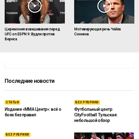
Церемония взвешивания перед
Мотивирующая речь Чейла
UFC on ESPN 9: Вудли против
Соннена
Бернса
Последние новости
СТАТЬИ
БЕЗ РУБРИКИ
Издание «ММА Центр»: всё о
Футбольный центр
боях без правил
CityFootball Тульская:
небольшой обзор
БЕЗ РУБРИКИ