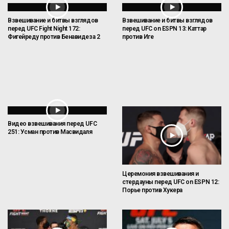
Взвешивание и битвы взглядов
Взвешивание и битвы взглядов
перед UFC Fight Night 172:
перед UFC on ESPN 13: Каттар
Фигейреду против Бенавидеза 2
против Иге
Видео взвешивания перед UFC
251: Усман против Масвидаля
Церемония взвешивания и
стердауны перед UFC on ESPN 12:
Порье против Хукера