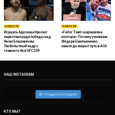
НОВОСТИ
НОВОСТИ
Исраэль Адесанья бросил
«Fedor Team шарашкина
наркотики ради победы над
контора»: Почему ученикам
Яном Блаховичем:
Фёдора Емельяненко
Любопытный кадр с
навсегда закрыт путь в ACA
главного боя UFC 259
НАШ INSTAGRAM
Следуйте в Instagram
КТО МЫ?