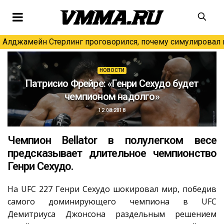
Алджамейн Стерлинг проговорился, почему симулировал н
НОВОСТИ
Патрисио Фрейре: «Генри Сехудо будет
чемпионом надолго»
12.08.2018
Чемпион Bellator в полулегком весе
предсказывает длительное чемпионство
Генри Сехудо.
На UFC 227 Генри Сехудо шокировал мир, победив
самого доминирующего чемпиона в UFC
Демитриуса Джонсона раздельным решением