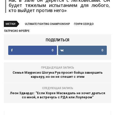
нас в зале он дерется с легковесами. Он
будет тяжелым испытанием для любого,
кто выйдет против него»
МЕТКИ
ULTIMATE FIGHTING CHAMPIONSHIP
ГЕНРИ СЕХУДО
ПАТРИСИО ФРЕЙРЕ
ПОДЕЛИТЬСЯ
0
0
ПРЕДЫДУЩАЯ ЗАПИСЬ
Семья Маурисио Шогуна Руа просит бойца завершить
карьеру, но он не спешит с этим
СЛЕДУЮЩАЯ ЗАПИСЬ
Леон Эдвардс: "Если Хорхе Масвидаль не хочет драться
со мной, я встречусь с РДА или Лоулером"