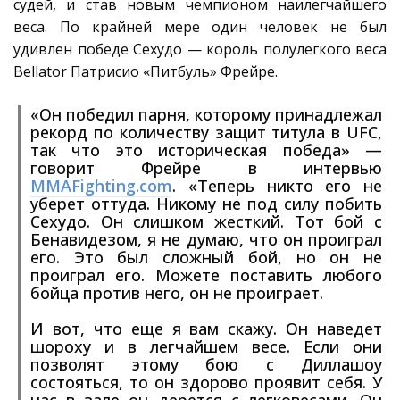
судей, и став новым чемпионом наилегчайшего
веса. По крайней мере один человек не был
удивлен победе Сехудо — король полулегкого веса
Bellator Патрисио «Питбуль» Фрейре.
«Он победил парня, которому принадлежал
рекорд по количеству защит титула в UFC,
так что это историческая победа» —
говорит Фрейре в интервью
MMAFighting.com
. «Теперь никто его не
уберет оттуда. Никому не под силу побить
Сехудо. Он слишком жесткий. Тот бой с
Бенавидезом, я не думаю, что он проиграл
его. Это был сложный бой, но он не
проиграл его. Можете поставить любого
бойца против него, он не проиграет.
И вот, что еще я вам скажу. Он наведет
шороху и в легчайшем весе. Если они
позволят этому бою с Диллашоу
состояться, то он здорово проявит себя. У