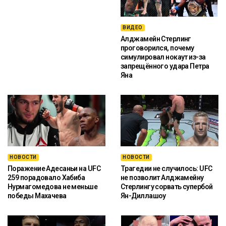
ВИДЕО
Алджамейн Стерлинг
проговорился, почему
симулировал нокаут из-за
запрещённого удара Петра
Яна
НОВОСТИ
НОВОСТИ
Поражение Адесаньи на UFC
Трагедии не случилось: UFC
259 порадовало Хабиба
не позволит Алджамейну
Нурмагомедова не меньше
Стерлингу сорвать супербой
победы Махачева
Ян-Диллашоу