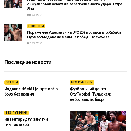
симулировал нокаут из-за запрещённого удара Петра
Яна
08.03.2021
НОВОСТИ
Поражение Адесаньи на UFC 259 порадовало Хабиба
Нурмагомедова не меньше победы Махачева
07.03.2021
Последние новости
СТАТЬИ
БЕЗ РУБРИКИ
Издание «ММА Центр»: всё о
Футбольный центр
боях без правил
CityFootball Тульская:
небольшой обзор
БЕЗ РУБРИКИ
Инвентарь для занятий
гимнастикой