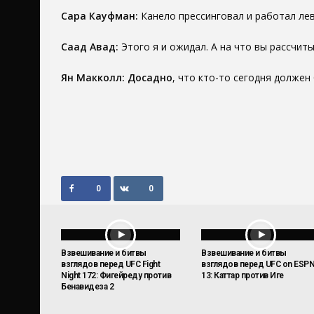
Сара Кауфман:
Канело прессинговал и работал лев
Саад Авад:
Этого я и ожидал. А на что вы рассчиты
Ян Макколл: Досадно
, что кто-то сегодня должен 
0
0
Взвешивание и битвы
Взвешивание и битвы
взглядов перед UFC Fight
взглядов перед UFC on ESP
Night 172: Фигейреду против
13: Каттар против Иге
Бенавидеза 2