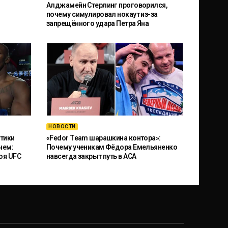
Алджамейн Стерлинг проговорился,
почему симулировал нокаут из-за
запрещённого удара Петра Яна
НОВОСТИ
тики
«Fedor Team шарашкина контора»:
чем:
Почему ученикам Фёдора Емельяненко
оя UFC
навсегда закрыт путь в ACA