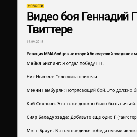
НОВОСТИ
Видео боя Геннадий Г
Твиттере
16.09.2018
Реакция ММА бойцов не второй боксерский поединок 
Майкл Биспинг:
Я отдал победу ГГГ.
Ник Ньюэлл:
Головкина поимели.
Мэнни Гамбурян:
Потрясающий бой. Это должно бы
Каб Свонсон:
Это тоже должно было быть ничьей.
Сияр Бахадурзада:
Добавьте еще одно Г (гангстер)
Мэтт Браун:
В этом поединке победителями являют