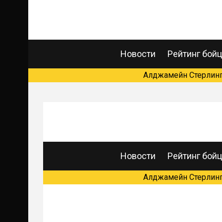
Новости
Рейтинг бой
Алджамейн Стерлинг 
" frameborder="0">