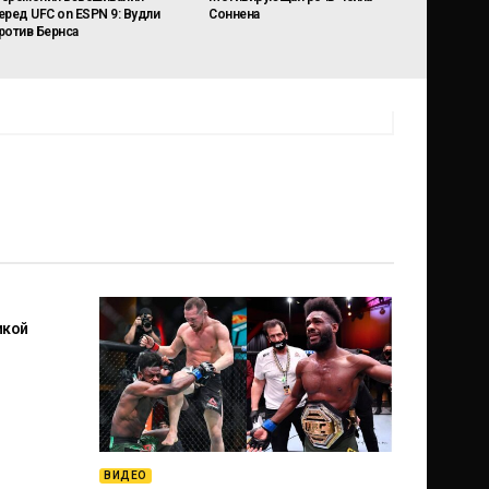
еред UFC on ESPN 9: Вудли
Соннена
ротив Бернса
икой
ВИДЕО