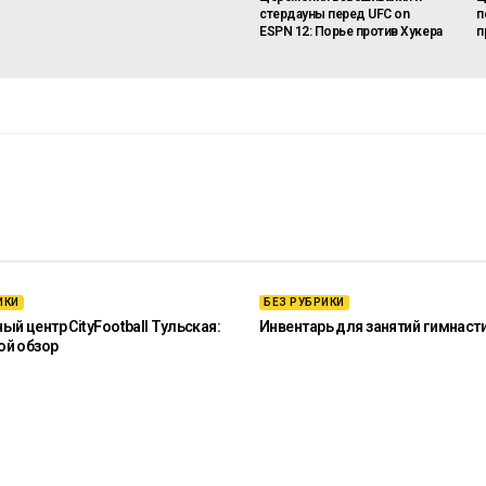
стердауны перед UFC on
п
ESPN 12: Порье против Хукера
п
ИКИ
БЕЗ РУБРИКИ
й центр CityFootball Тульская:
Инвентарь для занятий гимнаст
ой обзор