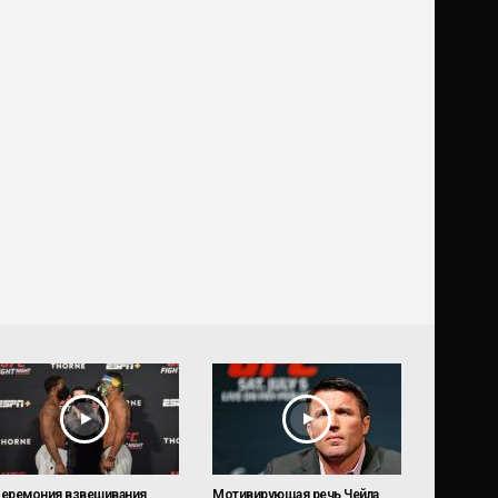
еремония взвешивания
Мотивирующая речь Чейла