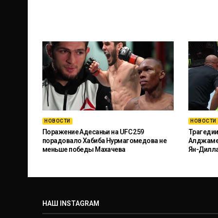
НОВОСТИ
НОВОСТИ
Поражение Адесаньи на UFC 259
Трагедии
порадовало Хабиба Нурмагомедова не
Алджамей
меньше победы Махачева
Ян-Дилл
НАШ INSTAGRAM