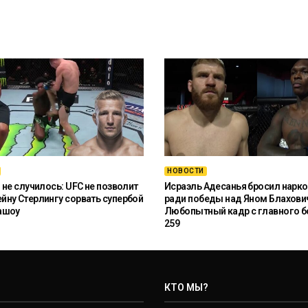
НОВОСТИ
 не случилось: UFC не позволит
Исраэль Адесанья бросил нарко
ну Стерлингу сорвать супербой
ради победы над Яном Блахови
ашоу
Любопытный кадр с главного б
259
КТО МЫ?