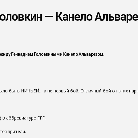
оловкин — Канело Альварез
между Геннадием Головкиным и Канело Альварезом.
ло быть НИЧЬЕЙ… а не первый бой. Отличный бой от этих парн
 в аббревиатуре ГГГ.
ся зрители.