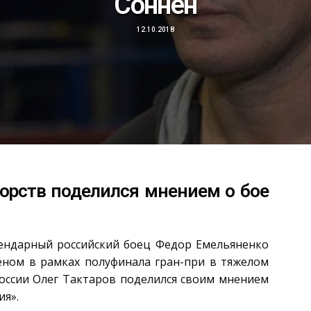
Соннен
12.10.2018
орств поделился мнением о бое
егендарный российский боец Федор Емельяненко
еном в рамках полуфинала гран-при в тяжелом
оссии Олег Тактаров поделился своим мнением
ия».