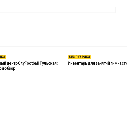
ИКИ
БЕЗ РУБРИКИ
й центр CityFootball Тульская:
Инвентарь для занятий гимнаст
ой обзор