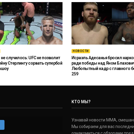
НОВОСТИ
 не случилось: UFC не позволит
Исраэль Адесанья бросил нарко
ну Стерлингу сорвать супербой
ради победы над Яном Блахови
ашоу
Любопытный кадр с главного б
259
КТО МЫ?
Узнавай новости ММА, смешанных
m
Мы собираем для вас последни
ознакомиться с обзорами пред