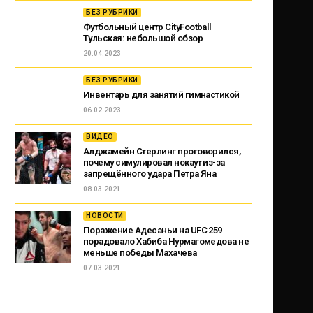
БЕЗ РУБРИКИ
Футбольный центр CityFootball
Тульская: небольшой обзор
20.04.2023
БЕЗ РУБРИКИ
Инвентарь для занятий гимнастикой
06.02.2023
ВИДЕО
Алджамейн Стерлинг проговорился,
почему симулировал нокаут из-за
запрещённого удара Петра Яна
08.03.2021
НОВОСТИ
Поражение Адесаньи на UFC 259
порадовало Хабиба Нурмагомедова не
меньше победы Махачева
07.03.2021