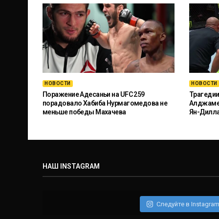
НОВОСТИ
НОВОСТИ
Поражение Адесаньи на UFC 259
Трагедии
порадовало Хабиба Нурмагомедова не
Алджамей
меньше победы Махачева
Ян-Дилл
НАШ INSTAGRAM
Следуйте в Instagra