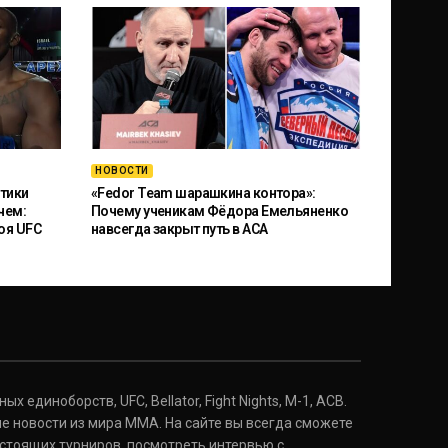
НОВОСТИ
тики
«Fedor Team шарашкина контора»:
чем:
Почему ученикам Фёдора Емельяненко
оя UFC
навсегда закрыт путь в ACA
 единоборств, UFC, Bellator, Fight Nights, M-1, ACB.
е новости из мира ММА. На сайте вы всегда сможете
стоящих турниров, посмотреть интервью с