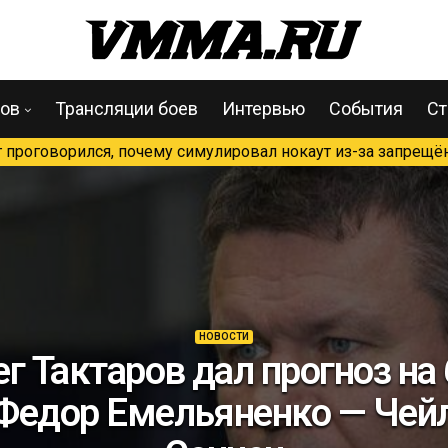
цов
Трансляции боев
Интервью
События
Ст
проговорился, почему симулировал нокаут из-за запрещён
НОВОСТИ
г Тактаров дал прогноз на
Федор Емельяненко — Чей