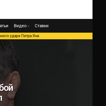
атьи
Видео
Ставки
ного удара Петра Яна
 бой
л