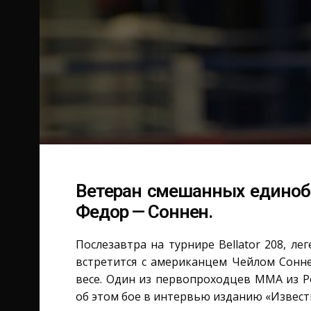
Ветеран смешанных единоб
Федор — Соннен.
Послезавтра на турнире Bellator 208, л
встретится с американцем Чейлом Сонн
весе. Один из первопроходцев ММА из Р
об этом бое в интервью изданию «Извест