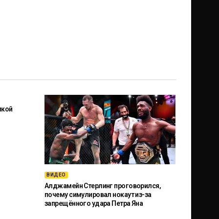
икой
ВИДЕО
Алджамейн Стерлинг проговорился,
почему симулировал нокаут из-за
запрещённого удара Петра Яна