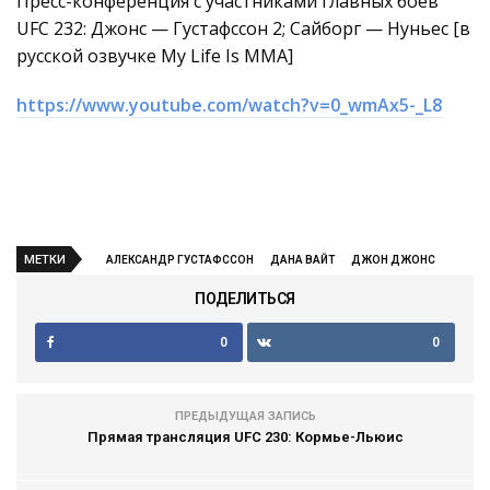
Пресс-конференция с участниками главных боёв
UFC 232: Джонс — Густафссон 2; Сайборг — Нуньес [в
русской озвучке My Life Is MMA]
https://www.youtube.com/watch?v=0_wmAx5-_L8
МЕТКИ
АЛЕКСАНДР ГУСТАФССОН
ДАНА ВАЙТ
ДЖОН ДЖОНС
ПОДЕЛИТЬСЯ
0
0
ПРЕДЫДУЩАЯ ЗАПИСЬ
Прямая трансляция UFC 230: Кормье-Льюис