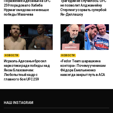
Поражение Адесаньи на UFC
Трагедии не случилось: UFC
259 порадовало Хабиба
не позволит Алджамейну
Нурмагомедова не меньше
Стерлингу сорвать супербой
победы Махачева
Ян-Диллашоу
НОВОСТИ
НОВОСТИ
Исраэль Адесанья бросил
«Fedor Team шарашкина
наркотики ради победы над
контора»: Почему ученикам
Яном Блаховичем:
Фёдора Емельяненко
Любопытный кадр с
навсегда закрыт путь в ACA
главного боя UFC 259
НАШ INSTAGRAM