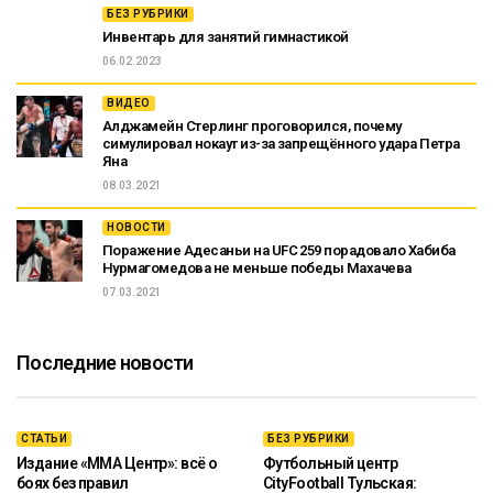
БЕЗ РУБРИКИ
Инвентарь для занятий гимнастикой
06.02.2023
ВИДЕО
Алджамейн Стерлинг проговорился, почему
симулировал нокаут из-за запрещённого удара Петра
Яна
08.03.2021
НОВОСТИ
Поражение Адесаньи на UFC 259 порадовало Хабиба
Нурмагомедова не меньше победы Махачева
07.03.2021
Последние новости
СТАТЬИ
БЕЗ РУБРИКИ
Издание «ММА Центр»: всё о
Футбольный центр
боях без правил
CityFootball Тульская: