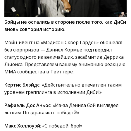
Бойцы не остались в стороне после того, как ДиСи
вновь совторил историю
.
Мэйн-ивент на «Мэдисон Сквер Гарден» обошелся
без сюрпризов — Дэниел Кормье подтвердил
статус одного из величайших, засабмитив Деррика
Льюиса. Представляем вашему вниманию реакцию
ММА сообщества в Твиттере:
Кертис Блэйдс:
«Действительно впечатлен таким
уровнем грэпплинга в исполнении ДиСи!»
Рафаэль Дос Аньос
: «Из-за Дэнила бой выглядел
легким. Поздравляю с победой!»
Макс Холлоуэй
: «С победой, бро!»