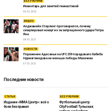
БЕЗ РУБРИКИ
Инвентарь для занятий гимнастикой
06.02.2023
ВИДЕО
Алджамейн Стерлинг проговорился, почему
симулировал нокаут из-за запрещённого удара Петра
Яна
08.03.2021
НОВОСТИ
Поражение Адесаньи на UFC 259 порадовало Хабиба
Нурмагомедова не меньше победы Махачева
07.03.2021
Последние новости
СТАТЬИ
БЕЗ РУБРИКИ
Издание «ММА Центр»: всё о
Футбольный центр
боях без правил
CityFootball Тульская:
небольшой обзор