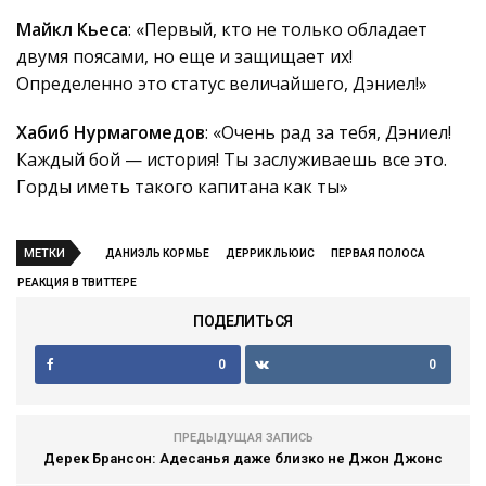
Майкл Кьеса
: «Первый, кто не только обладает
двумя поясами, но еще и защищает их!
Определенно это статус величайшего, Дэниел!»
Хабиб Нурмагомедов
: «Очень рад за тебя, Дэниел!
Каждый бой — история! Ты заслуживаешь все это.
Горды иметь такого капитана как ты»
МЕТКИ
ДАНИЭЛЬ КОРМЬЕ
ДЕРРИК ЛЬЮИС
ПЕРВАЯ ПОЛОСА
РЕАКЦИЯ В ТВИТТЕРЕ
ПОДЕЛИТЬСЯ
0
0
ПРЕДЫДУЩАЯ ЗАПИСЬ
Дерек Брансон: Адесанья даже близко не Джон Джонс