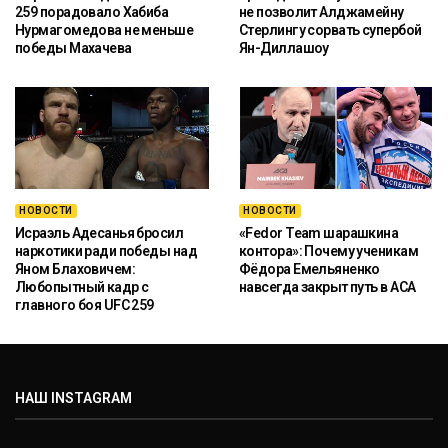
259 порадовало Хабиба
не позволит Алджамейну
Нурмагомедова не меньше
Стерлингу сорвать супербой
победы Махачева
Ян-Диллашоу
НОВОСТИ
НОВОСТИ
Исраэль Адесанья бросил
«Fedor Team шарашкина
наркотики ради победы над
контора»: Почему ученикам
Яном Блаховичем:
Фёдора Емельяненко
Любопытный кадр с
навсегда закрыт путь в ACA
главного боя UFC 259
НАШ INSTAGRAM