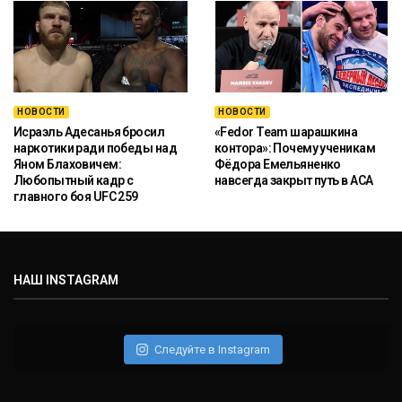
НОВОСТИ
НОВОСТИ
Исраэль Адесанья бросил
«Fedor Team шарашкина
наркотики ради победы над
контора»: Почему ученикам
Яном Блаховичем:
Фёдора Емельяненко
Любопытный кадр с
навсегда закрыт путь в ACA
главного боя UFC 259
НАШ INSTAGRAM
Следуйте в Instagram