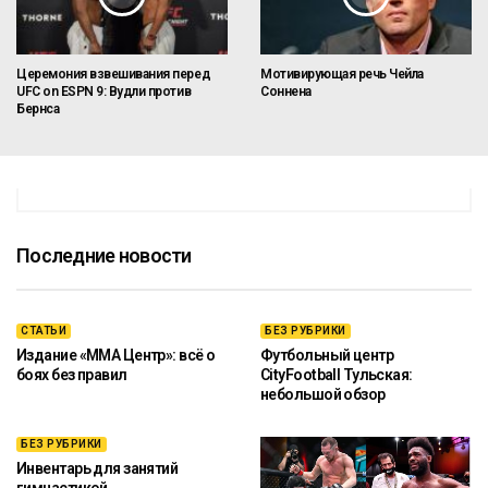
Церемония взвешивания перед
Мотивирующая речь Чейла
UFC on ESPN 9: Вудли против
Соннена
Бернса
Последние новости
СТАТЬИ
БЕЗ РУБРИКИ
Издание «ММА Центр»: всё о
Футбольный центр
боях без правил
CityFootball Тульская:
небольшой обзор
БЕЗ РУБРИКИ
Инвентарь для занятий
гимнастикой