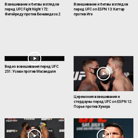
Взвешивание и битвы взглядов
Взвешивание и битвы взглядов
перед UFC Fight Night 172:
перед UFC on ESPN 13: Каттар
Фигейреду против Бенавидеза 2
против Иге
Видео взвешивания перед UFC
251: Усман против Масвидаля
Церемония взвешивания и
стердауны перед UFC on ESPN 12:
Порье против Хукера