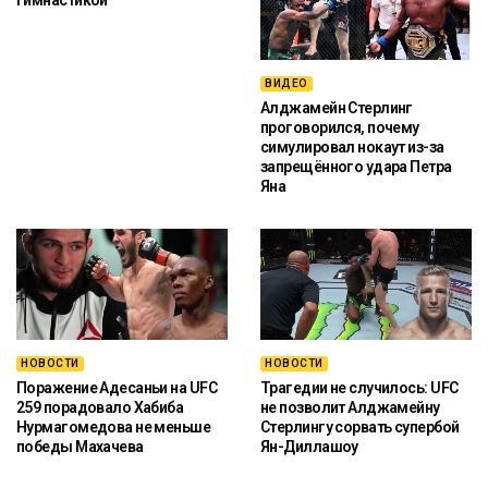
ВИДЕО
Алджамейн Стерлинг
проговорился, почему
симулировал нокаут из-за
запрещённого удара Петра
Яна
НОВОСТИ
НОВОСТИ
Поражение Адесаньи на UFC
Трагедии не случилось: UFC
259 порадовало Хабиба
не позволит Алджамейну
Нурмагомедова не меньше
Стерлингу сорвать супербой
победы Махачева
Ян-Диллашоу