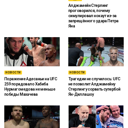
Алджамейн Стерлинг
проговорился, почему
симулировал нокаут из-за
запрещённого удара Петра
Яна
НОВОСТИ
НОВОСТИ
Поражение Адесаньи на UFC
Трагедии не случилось: UFC
259 порадовало Хабиба
не позволит Алджамейну
Нурмагомедова не меньше
Стерлингу сорвать супербой
победы Махачева
Ян-Диллашоу