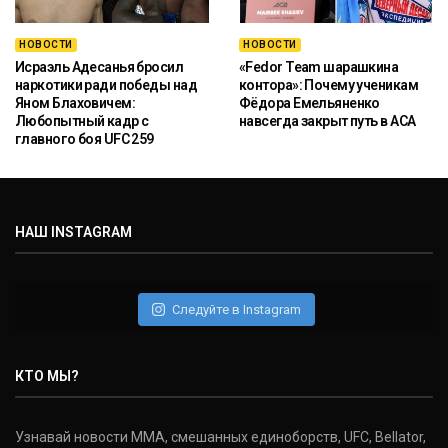
НОВОСТИ
НОВОСТИ
Исраэль Адесанья бросил
«Fedor Team шарашкина
наркотики ради победы над
контора»: Почему ученикам
Яном Блаховичем:
Фёдора Емельяненко
Любопытный кадр с
навсегда закрыт путь в ACA
главного боя UFC 259
НАШ INSTAGRAM
Следуйте в Instagram
КТО МЫ?
Узнавай новости ММА, смешанных единоборств, UFC, Bellator,