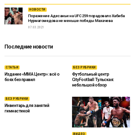
НОВОСТИ
Поражение Адесаньи на UFC 259 порадовало Хабиба
Нурмагомедова не меньше победы Махачева
07.03.2021
Последние новости
СТАТЬИ
БЕЗ РУБРИКИ
Издание «ММА Центр»: всё о
Футбольный центр
боях без правил
CityFootball Тульская:
небольшой обзор
БЕЗ РУБРИКИ
Инвентарь для занятий
гимнастикой
ВИДЕО