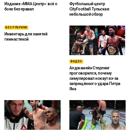
Издание «ММА Центр»: всё о
Футбольный центр
боях без правил
CityFootball Тульская:
небольшой обзор
БЕЗ РУБРИКИ
Инвентарь для занятий
гимнастикой
ВИДЕО
Алджамейн Стерлинг
проговорился, почему
симулировал нокаут из-за
запрещённого удара Петра
Яна