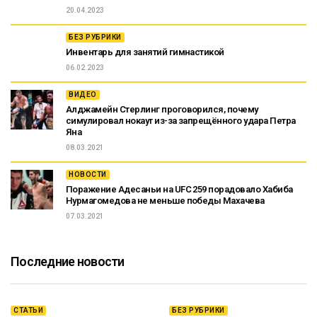
20.04.2023
БЕЗ РУБРИКИ
Инвентарь для занятий гимнастикой
06.02.2023
ВИДЕО
Алджамейн Стерлинг проговорился, почему
симулировал нокаут из-за запрещённого удара Петра
Яна
08.03.2021
НОВОСТИ
Поражение Адесаньи на UFC 259 порадовало Хабиба
Нурмагомедова не меньше победы Махачева
07.03.2021
Последние новости
СТАТЬИ
БЕЗ РУБРИКИ