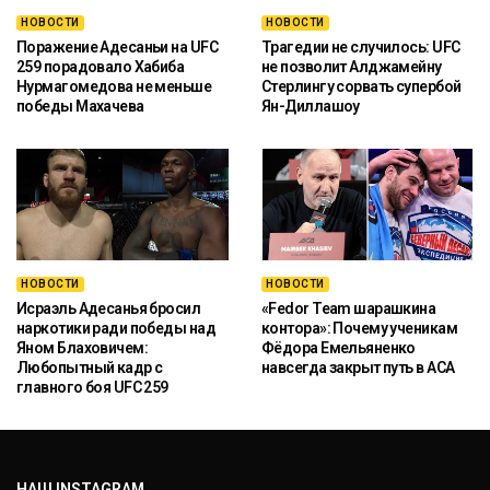
НОВОСТИ
НОВОСТИ
Поражение Адесаньи на UFC
Трагедии не случилось: UFC
259 порадовало Хабиба
не позволит Алджамейну
Нурмагомедова не меньше
Стерлингу сорвать супербой
победы Махачева
Ян-Диллашоу
НОВОСТИ
НОВОСТИ
Исраэль Адесанья бросил
«Fedor Team шарашкина
наркотики ради победы над
контора»: Почему ученикам
Яном Блаховичем:
Фёдора Емельяненко
Любопытный кадр с
навсегда закрыт путь в ACA
главного боя UFC 259
НАШ INSTAGRAM