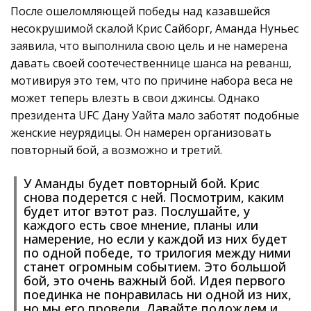
После ошеломляющей победы над казавшейся
несокрушимой скалой Крис Сайборг, Аманда Нуньес
заявила, что выполнила свою цель и не намерена
давать своей соотечественнице шанса на реванш,
мотивируя это тем, что по причине набора веса не
может теперь влезть в свои джинсы. Однако
президента UFC Дану Уайта мало заботят подобные
женские неурядицы. Он намерен организовать
повторный бой, а возможно и третий.
У Аманды будет повторный бой. Крис
снова подерется с ней. Посмотрим, каким
будет итог вэтот раз. Послушайте, у
каждого есть свое мнение, планы или
намерение, но если у каждой из них будет
по одной победе, то трилогия между ними
станет огромным событием. Это большой
бой, это очень важный бой. Идея первого
поединка не понравилась ни одной из них,
но мы его провели. Давайте подождем и