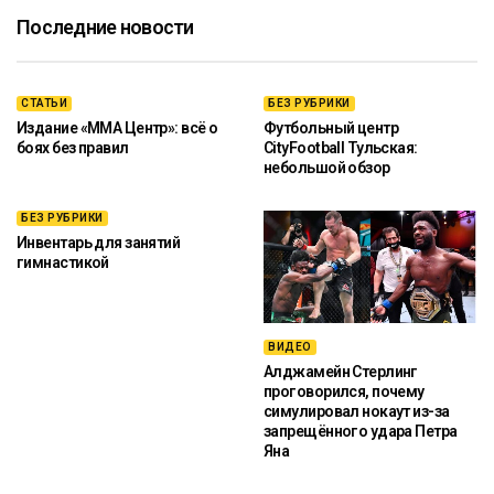
Последние новости
СТАТЬИ
БЕЗ РУБРИКИ
Издание «ММА Центр»: всё о
Футбольный центр
боях без правил
CityFootball Тульская:
небольшой обзор
БЕЗ РУБРИКИ
Инвентарь для занятий
гимнастикой
ВИДЕО
Алджамейн Стерлинг
проговорился, почему
симулировал нокаут из-за
запрещённого удара Петра
Яна