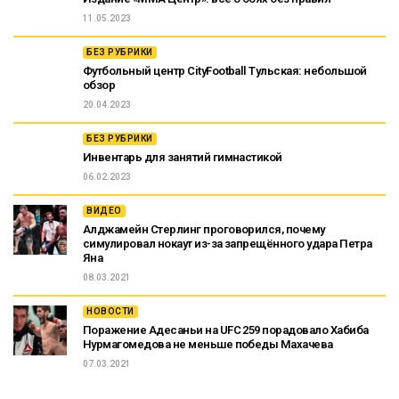
11.05.2023
БЕЗ РУБРИКИ
Футбольный центр CityFootball Тульская: небольшой
обзор
20.04.2023
БЕЗ РУБРИКИ
Инвентарь для занятий гимнастикой
06.02.2023
ВИДЕО
Алджамейн Стерлинг проговорился, почему
симулировал нокаут из-за запрещённого удара Петра
Яна
08.03.2021
НОВОСТИ
Поражение Адесаньи на UFC 259 порадовало Хабиба
Нурмагомедова не меньше победы Махачева
07.03.2021