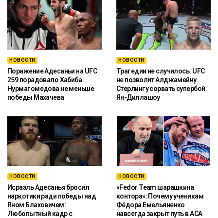
НОВОСТИ
НОВОСТИ
Поражение Адесаньи на UFC
Трагедии не случилось: UFC
259 порадовало Хабиба
не позволит Алджамейну
Нурмагомедова не меньше
Стерлингу сорвать супербой
победы Махачева
Ян-Диллашоу
НОВОСТИ
НОВОСТИ
Исраэль Адесанья бросил
«Fedor Team шарашкина
наркотики ради победы над
контора»: Почему ученикам
Яном Блаховичем:
Фёдора Емельяненко
Любопытный кадр с
навсегда закрыт путь в ACA