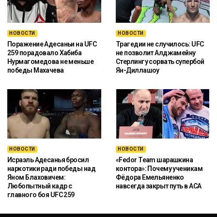
НОВОСТИ
НОВОСТИ
Поражение Адесаньи на UFC
Трагедии не случилось: UFC
259 порадовало Хабиба
не позволит Алджамейну
Нурмагомедова не меньше
Стерлингу сорвать супербой
победы Махачева
Ян-Диллашоу
НОВОСТИ
НОВОСТИ
Исраэль Адесанья бросил
«Fedor Team шарашкина
наркотики ради победы над
контора»: Почему ученикам
Яном Блаховичем:
Фёдора Емельяненко
Любопытный кадр с
навсегда закрыт путь в ACA
главного боя UFC 259