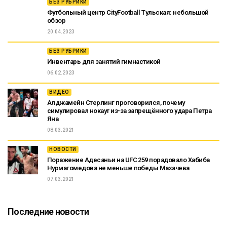
БЕЗ РУБРИКИ
Футбольный центр CityFootball Тульская: небольшой
обзор
20.04.2023
БЕЗ РУБРИКИ
Инвентарь для занятий гимнастикой
06.02.2023
ВИДЕО
Алджамейн Стерлинг проговорился, почему
симулировал нокаут из-за запрещённого удара Петра
Яна
08.03.2021
НОВОСТИ
Поражение Адесаньи на UFC 259 порадовало Хабиба
Нурмагомедова не меньше победы Махачева
07.03.2021
Последние новости