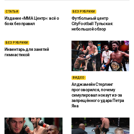
СТАТЬИ
БЕЗ РУБРИКИ
Издание «ММА Центр»: всё о
Футбольный центр
боях без правил
CityFootball Тульская:
небольшой обзор
БЕЗ РУБРИКИ
Инвентарь для занятий
гимнастикой
ВИДЕО
Алджамейн Стерлинг
проговорился, почему
симулировал нокаут из-за
запрещённого удара Петра
Яна