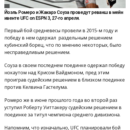
Йоэль Ромеро и Жакарэ Соуза проведут реванш в мейн
ивенте UFC on ESPN 3, 27-го апреля.
Первый бой средневесы провели в 2015-м году и
победу в нем одержал раздельным решением
кубинский борец, что по мнению некоторых, было
несправедливым решением.
Соуза в своем последнем поединке одержал победу
нокаутом над Крисом Вайдмоном, пред этим
проиграв судейским решением в близком поединке
против Келвина Гастелума.
Ромеро же в июне прошлого года во второй раз
уступил Роберту Уиттакеру судейским решением в
поединке за титул чемпиона среднего дивизиона.
Напомним, что изначально, UFC планировали бой