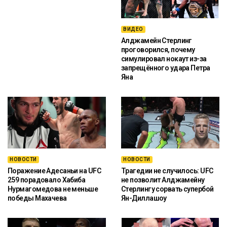
ВИДЕО
Алджамейн Стерлинг
проговорился, почему
симулировал нокаут из-за
запрещённого удара Петра
Яна
НОВОСТИ
НОВОСТИ
Поражение Адесаньи на UFC
Трагедии не случилось: UFC
259 порадовало Хабиба
не позволит Алджамейну
Нурмагомедова не меньше
Стерлингу сорвать супербой
победы Махачева
Ян-Диллашоу