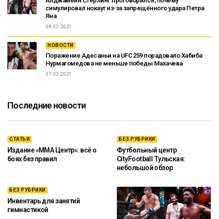
Алджамейн Стерлинг проговорился, почему
симулировал нокаут из-за запрещённого удара Петра
Яна
08.03.2021
НОВОСТИ
Поражение Адесаньи на UFC 259 порадовало Хабиба
Нурмагомедова не меньше победы Махачева
07.03.2021
Последние новости
СТАТЬИ
БЕЗ РУБРИКИ
Издание «ММА Центр»: всё о
Футбольный центр
боях без правил
CityFootball Тульская:
небольшой обзор
БЕЗ РУБРИКИ
Инвентарь для занятий
гимнастикой