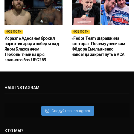
НОВОСТИ
НОВОСТИ
Исраэль Адесанья бросил
«Fedor Team шарашкина
наркотики ради победы над
контора»: Почему ученикам
Яном Блаховичем:
Фёдора Емельяненко
Любопытный кадр с
навсегда закрыт путь в ACA
главного боя UFC 259
НАШ INSTAGRAM
Следуйте в Instagram
КТО МЫ?