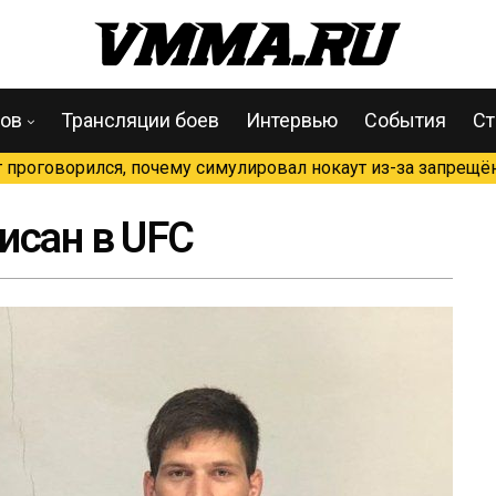
цов
Трансляции боев
Интервью
События
Ст
проговорился, почему симулировал нокаут из-за запрещён
исан в UFC