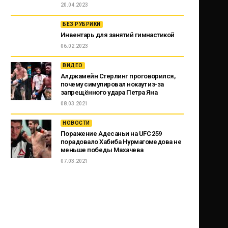
20.04.2023
БЕЗ РУБРИКИ
Инвентарь для занятий гимнастикой
06.02.2023
ВИДЕО
Алджамейн Стерлинг проговорился,
почему симулировал нокаут из-за
запрещённого удара Петра Яна
08.03.2021
НОВОСТИ
Поражение Адесаньи на UFC 259
порадовало Хабиба Нурмагомедова не
меньше победы Махачева
07.03.2021