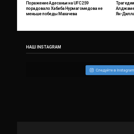
Поражение Адесаньи на UFC 259
Трагедии
порадовало Хабиба Нурмагомедова не
Алджамей
меньше победы Махачева
Ян-Дилл
НАШ INSTAGRAM
Следуйте в Instagra