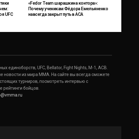
тики
«Fedor Team шарашкина контора»:
чем:
Почему ученикам Фёдора Емельяненко
оя UFC
навсегда закрыт путь в ACA
 единоборств, UFC, Bellator, Fight Nights, M-1, ACB.
е новости из мира ММА. На сайте вы всегда сможете
стоящих турниров, посмотреть интервью с
е рейтинги бойцов.
fo@vmma.ru