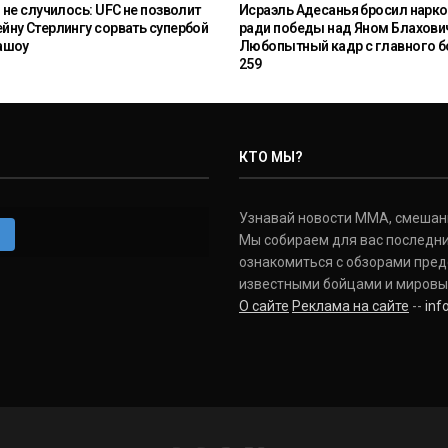
 не случилось: UFC не позволит
Исраэль Адесанья бросил нарко
ну Стерлингу сорвать супербой
ради победы над Яном Блахови
ашоу
Любопытный кадр с главного б
259
КТО МЫ?
Узнавай новости ММА, смешанных
m
Мы собираем для вас последни
ознакомиться с обзорами пред
известными бойцами и мировы
О сайте
Реклама на сайте
--
in