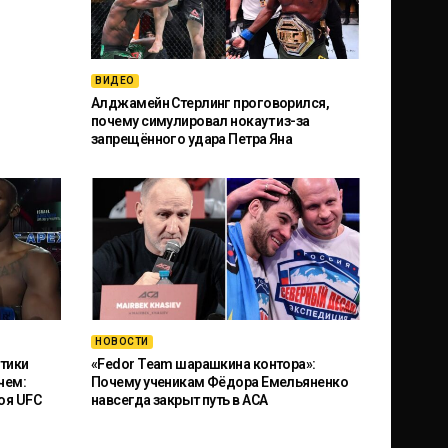
ВИДЕО
Алджамейн Стерлинг проговорился,
почему симулировал нокаут из-за
запрещённого удара Петра Яна
НОВОСТИ
тики
«Fedor Team шарашкина контора»:
чем:
Почему ученикам Фёдора Емельяненко
оя UFC
навсегда закрыт путь в ACA