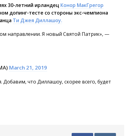
риях 30-летний ирландец
Конор МакГрегор
ном допинг-тесте со стороны экс-чемпиона
канца
Ти Джея Диллашоу.
ном направлении. Я новый Святой Патрик», —
MA)
March 21, 2019
. Добавим, что Диллашоу, скорее всего, будет