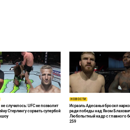
НОВОСТИ
 не случилось: UFC не позволит
Исраэль Адесанья бросил нарко
ну Стерлингу сорвать супербой
ради победы над Яном Блахови
ашоу
Любопытный кадр с главного б
259