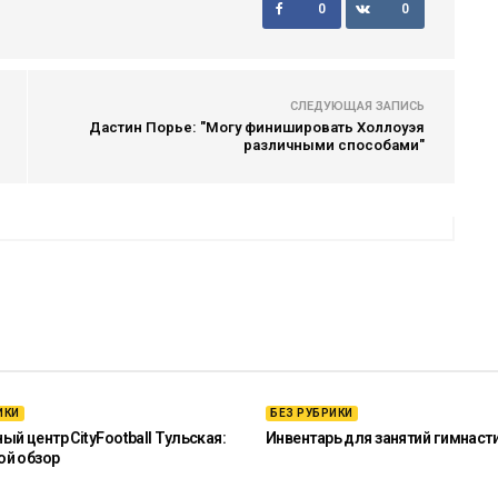
0
0
СЛЕДУЮЩАЯ ЗАПИСЬ
Дастин Порье: "Могу финишировать Холлоуэя
различными способами"
ИКИ
БЕЗ РУБРИКИ
й центр CityFootball Тульская:
Инвентарь для занятий гимнаст
ой обзор