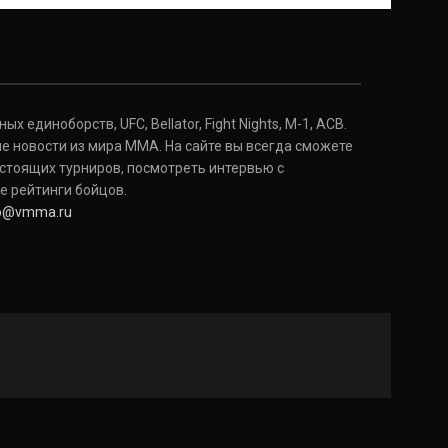
 единоборств, UFC, Bellator, Fight Nights, M-1, ACB.
е новости из мира ММА. На сайте вы всегда сможете
стоящих турниров, посмотреть интервью с
е рейтинги бойцов.
fo@vmma.ru