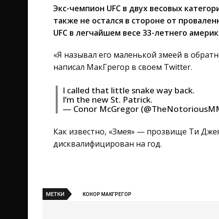
Экс-чемпион UFC в двух весовых катего
также не остался в стороне от провален
UFC в легчайшем весе 33-летнего амери
«Я называл его маленькой змеей в обрат
написал МакГрегор в своем Twitter.
I called that little snake way back.
I’m the new St. Patrick.
— Conor McGregor (@TheNotoriousM
Как известно, «Змея» — прозвище Ти Джея
дисквалифицирован на год.
МЕТКИ
КОНОР МАКГРЕГОР