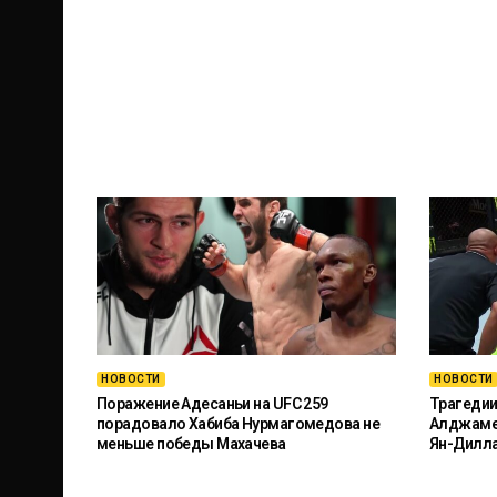
НОВОСТИ
НОВОСТИ
Поражение Адесаньи на UFC 259
Трагедии
порадовало Хабиба Нурмагомедова не
Алджамей
меньше победы Махачева
Ян-Дилл