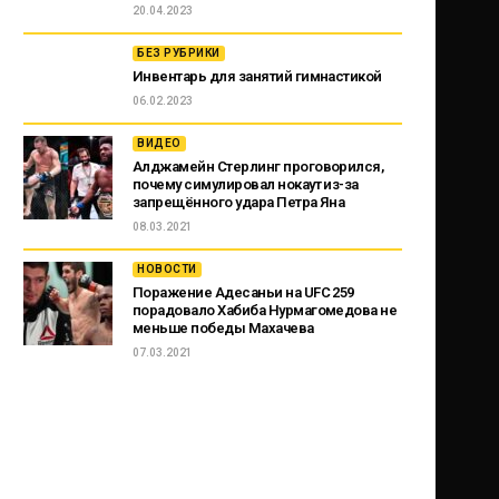
20.04.2023
БЕЗ РУБРИКИ
Инвентарь для занятий гимнастикой
06.02.2023
ВИДЕО
Алджамейн Стерлинг проговорился,
почему симулировал нокаут из-за
запрещённого удара Петра Яна
08.03.2021
НОВОСТИ
Поражение Адесаньи на UFC 259
порадовало Хабиба Нурмагомедова не
меньше победы Махачева
07.03.2021