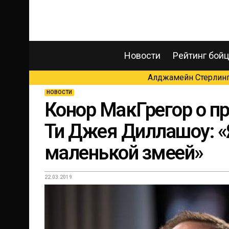
Новости
Рейтинг бой
Алджамейн Стерлинг 
НОВОСТИ
Конор МакГрегор о п
Ти Джея Диллашоу: «
маленькой змеей»
22.03.2019