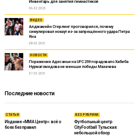
Инвентарь для занятий гимнастикой
06.02.2023
ВИДЕО
Алджамейн Стерлинг проговорился, почему
симулировал нокаут из-за запрещённого удара Петра
Яна
08.03.2021
НОВОСТИ
Поражение Адесаньи на UFC 259 порадовало Хабиба
Нурмагомедова не меньше победы Махачева
07.03.2021
Последние новости
СТАТЬИ
БЕЗ РУБРИКИ
Издание «ММА Центр»: всё о
Футбольный центр
боях без правил
CityFootball Тульская:
небольшой обзор