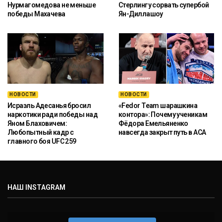
Нурмагомедова не меньше
Стерлингу сорвать супербой
победы Махачева
Ян-Диллашоу
НОВОСТИ
НОВОСТИ
Исраэль Адесанья бросил
«Fedor Team шарашкина
наркотики ради победы над
контора»: Почему ученикам
Яном Блаховичем:
Фёдора Емельяненко
Любопытный кадр с
навсегда закрыт путь в ACA
главного боя UFC 259
НАШ INSTAGRAM