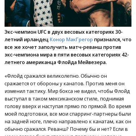
Экс-чемпион UFC в двух весовых категориях 30-
летний ирландец
Конор МакГрегор
признался, что
все же хочет заполучить матч-реванш против
экс-чемпиона мира в пяти весовых категориях 42-
летнего американца Флойда Мейвезера.
«Флойд сражался великолепно. Обычно он
сражается от обороны у канатов. Против меня он
изменил тактику. Мир бокса не видел, чтобы Флойд
выступал в таком мексиканском стиле, поднимая
голову вверх и наступая прямо по прямой. Во время
моей подготовки, все мои спарринг-партнеры были
на задней ноге, плечо направлено к канатам, как он
обычно сражался. Реванш? Почему бы и нет? Если в