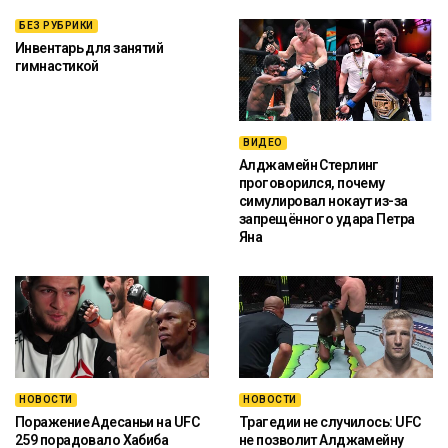
БЕЗ РУБРИКИ
Инвентарь для занятий
гимнастикой
ВИДЕО
Алджамейн Стерлинг
проговорился, почему
симулировал нокаут из-за
запрещённого удара Петра
Яна
НОВОСТИ
НОВОСТИ
Поражение Адесаньи на UFC
Трагедии не случилось: UFC
259 порадовало Хабиба
не позволит Алджамейну