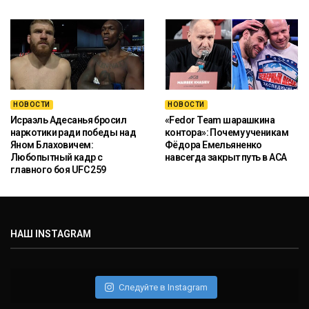
НОВОСТИ
НОВОСТИ
Исраэль Адесанья бросил
«Fedor Team шарашкина
наркотики ради победы над
контора»: Почему ученикам
Яном Блаховичем:
Фёдора Емельяненко
Любопытный кадр с
навсегда закрыт путь в ACA
главного боя UFC 259
НАШ INSTAGRAM
Следуйте в Instagram