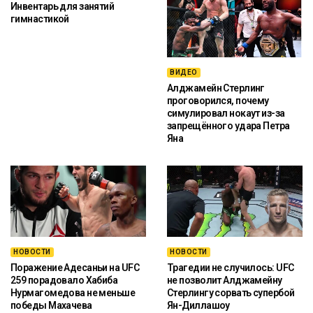
Инвентарь для занятий
гимнастикой
ВИДЕО
Алджамейн Стерлинг
проговорился, почему
симулировал нокаут из-за
запрещённого удара Петра
Яна
НОВОСТИ
НОВОСТИ
Поражение Адесаньи на UFC
Трагедии не случилось: UFC
259 порадовало Хабиба
не позволит Алджамейну
Нурмагомедова не меньше
Стерлингу сорвать супербой
победы Махачева
Ян-Диллашоу