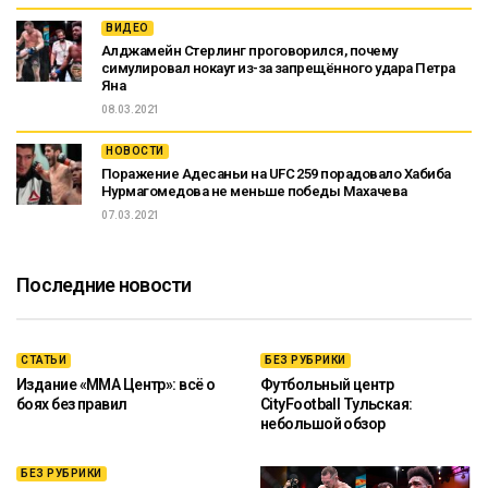
ВИДЕО
Алджамейн Стерлинг проговорился, почему
симулировал нокаут из-за запрещённого удара Петра
Яна
08.03.2021
НОВОСТИ
Поражение Адесаньи на UFC 259 порадовало Хабиба
Нурмагомедова не меньше победы Махачева
07.03.2021
Последние новости
СТАТЬИ
БЕЗ РУБРИКИ
Издание «ММА Центр»: всё о
Футбольный центр
боях без правил
CityFootball Тульская:
небольшой обзор
БЕЗ РУБРИКИ