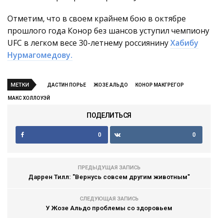
Отметим, что в своем крайнем бою в октябре
прошлого года Конор без шансов уступил чемпиону
UFC в легком весе 30-летнему россиянину
Хабибу
Нурмагомедову.
МЕТКИ
ДАСТИН ПОРЬЕ
ЖОЗЕ АЛЬДО
КОНОР МАКГРЕГОР
МАКС ХОЛЛОУЭЙ
ПОДЕЛИТЬСЯ
0
0
ПРЕДЫДУЩАЯ ЗАПИСЬ
Даррен Тилл: "Вернусь совсем другим животным"
СЛЕДУЮЩАЯ ЗАПИСЬ
У Жозе Альдо проблемы со здоровьем