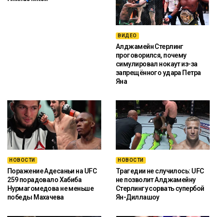
ВИДЕО
Алджамейн Стерлинг
проговорился, почему
симулировал нокаут из-за
запрещённого удара Петра
Яна
НОВОСТИ
НОВОСТИ
Поражение Адесаньи на UFC
Трагедии не случилось: UFC
259 порадовало Хабиба
не позволит Алджамейну
Нурмагомедова не меньше
Стерлингу сорвать супербой
победы Махачева
Ян-Диллашоу