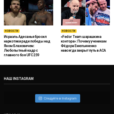
НОВОСТИ
НОВОСТИ
Исраэль Адесанья бросил
«Fedor Team шарашкина
наркотики ради победы над
контора»: Почему ученикам
Яном Блаховичем:
Фёдора Емельяненко
Любопытный кадр с
навсегда закрыт путь в ACA
главного боя UFC 259
НАШ INSTAGRAM
Следуйте в Instagram