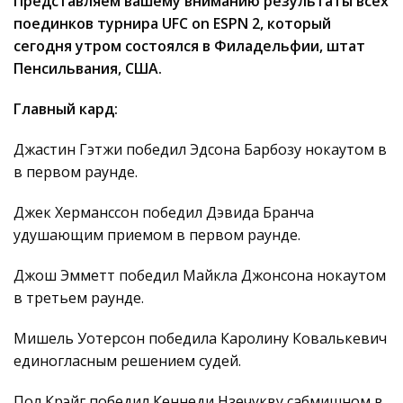
Представляем вашему вниманию результаты всех
поединков турнира UFC on ESPN 2, который
сегодня утром состоялся в Филадельфии, штат
Пенсильвания, США.
Главный кард:
Джастин Гэтжи победил Эдсона Барбозу нокаутом в
в первом раунде.
Джек Херманссон победил Дэвида Бранча
удушающим приемом в первом раунде.
Джош Эмметт победил Майкла Джонсона нокаутом
в третьем раунде.
Мишель Уотерсон победила Каролину Ковалькевич
единогласным решением судей.
Пол Крэйг победил Кеннеди Нзечукву сабмишном в