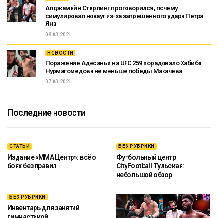
Алджамейн Стерлинг проговорился, почему
симулировал нокаут из-за запрещённого удара Петра
Яна
08.03.2021
НОВОСТИ
Поражение Адесаньи на UFC 259 порадовало Хабиба
Нурмагомедова не меньше победы Махачева
07.03.2021
Последние новости
СТАТЬИ
БЕЗ РУБРИКИ
Издание «ММА Центр»: всё о
Футбольный центр
боях без правил
CityFootball Тульская:
небольшой обзор
БЕЗ РУБРИКИ
Инвентарь для занятий
гимнастикой