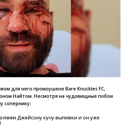
вом для него промоушене Bare Knuckles FC,
оном Найтом. Несмотря на чудовищные побои
у сопернику:
должен
Джейсону кучу выпивки и он уже
!