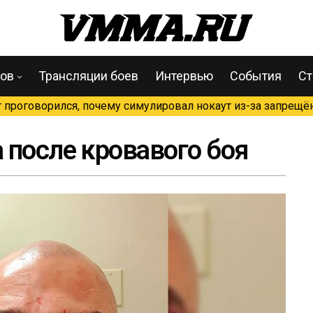
цов
Трансляции боев
Интервью
События
Ст
проговорился, почему симулировал нокаут из-за запрещён
 после кровавого боя