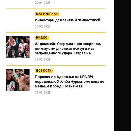
20.04.2023
БЕЗ РУБРИКИ
Инвентарь для занятий гимнастикой
06.02.2023
ВИДЕО
Алджамейн Стерлинг проговорился,
почему симулировал нокаут из-за
запрещённого удара Петра Яна
08.03.2021
НОВОСТИ
Поражение Адесаньи на UFC 259
порадовало Хабиба Нурмагомедова не
меньше победы Махачева
07.03.2021