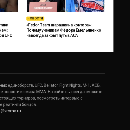
НОВОСТИ
тики
«Fedor Team шарашкина контора»:
чем:
Почему ученикам Фёдора Емельяненко
оя UFC
навсегда закрыт путь в ACA
 единоборств, UFC, Bellator, Fight Nights, M-1, ACB.
е новости из мира ММА. На сайте вы всегда сможете
стоящих турниров, посмотреть интервью с
е рейтинги бойцов.
fo@vmma.ru