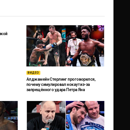
икой
ВИДЕО
Алджамейн Стерлинг проговорился,
почему симулировал нокаут из-за
запрещённого удара Петра Яна