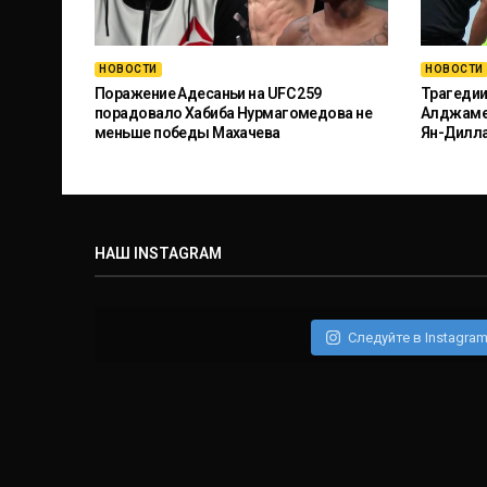
НОВОСТИ
НОВОСТИ
Поражение Адесаньи на UFC 259
Трагедии
порадовало Хабиба Нурмагомедова не
Алджамей
меньше победы Махачева
Ян-Дилл
НАШ INSTAGRAM
Следуйте в Instagra