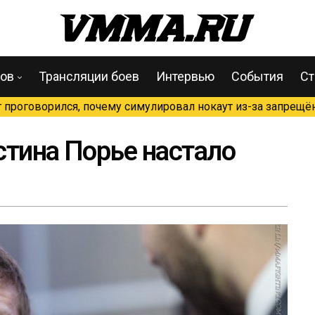
цов
Трансляции боев
Интервью
События
Ст
проговорился, почему симулировал нокаут из-за запрещён
стина Порье настало