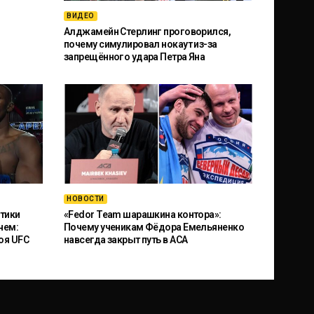
ВИДЕО
Алджамейн Стерлинг проговорился,
почему симулировал нокаут из-за
запрещённого удара Петра Яна
НОВОСТИ
тики
«Fedor Team шарашкина контора»:
чем:
Почему ученикам Фёдора Емельяненко
оя UFC
навсегда закрыт путь в ACA