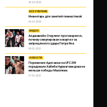
20.04.2023
БЕЗ РУБРИКИ
Инвентарь для занятий гимнастикой
06.02.2023
ВИДЕО
Алджамейн Стерлинг проговорился,
почему симулировал нокаут из-за
запрещённого удара Петра Яна
08.03.2021
НОВОСТИ
Поражение Адесаньи на UFC 259
порадовало Хабиба Нурмагомедова не
меньше победы Махачева
07.03.2021