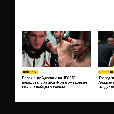
НОВОСТИ
НОВОСТИ
Поражение Адесаньи на UFC 259
Трагедии
порадовало Хабиба Нурмагомедова не
Алджамей
меньше победы Махачева
Ян-Дилл