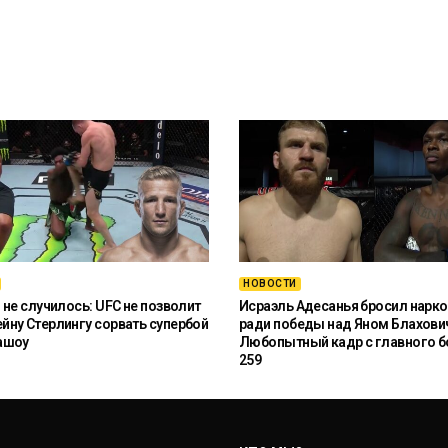
НОВОСТИ
 не случилось: UFC не позволит
Исраэль Адесанья бросил нарко
ну Стерлингу сорвать супербой
ради победы над Яном Блахови
ашоу
Любопытный кадр с главного б
259