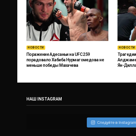
НОВОСТИ
НОВОСТИ
Поражение Адесаньи на UFC 259
Трагедии
порадовало Хабиба Нурмагомедова не
Алджамей
меньше победы Махачева
Ян-Дилл
НАШ INSTAGRAM
Следуйте в Instagra