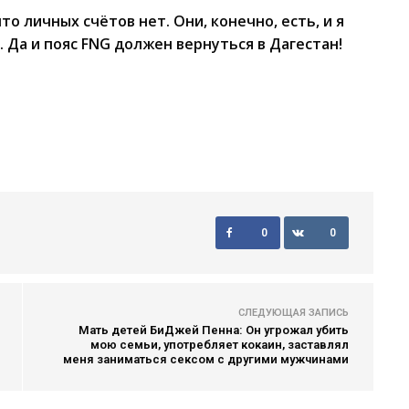
что личных счётов нет. Они, конечно, есть, и я
 Да и пояс FNG должен вернуться в Дагестан!
0
0
СЛЕДУЮЩАЯ ЗАПИСЬ
Мать детей БиДжей Пенна: Он угрожал убить
мою семьи, употребляет кокаин, заставлял
меня заниматься сексом с другими мужчинами