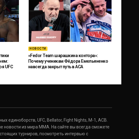
НОВОСТИ
тики
«Fedor Team шарашкина контора»:
чем:
Почему ученикам Фёдора Емельяненко
оя UFC
навсегда закрыт путь в ACA
 единоборств, UFC, Bellator, Fight Nights, M-1, ACB.
е новости из мира ММА. На сайте вы всегда сможете
стоящих турниров, посмотреть интервью с