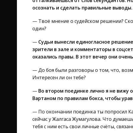
отталкиваешься от слов секундантов. Но
осознать и сделать правильные выводы.
— Твоё мнение о судейском решении? Ско
один?
—
Судьи вынесли единогласное решение
зрители в зале и комментаторы в соцсет
оказались правы. В этот вечер они очен
— До боя были разговоры о том, что, воз
Интересен ли он тебе?
—
Во втором поединке лично я не вижу о
Вартаном по правилам бокса, чтобы урав
— По окончании поединка ты попросил Ка
сейчас у Жалгаса Жумагулова. Что думаешь
тебя с ним есть свои личные счёты, связа