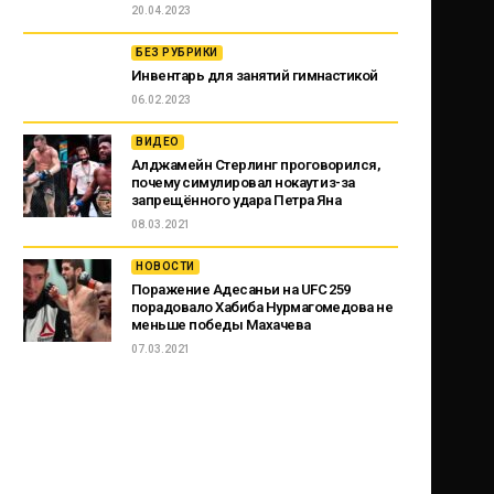
20.04.2023
БЕЗ РУБРИКИ
Инвентарь для занятий гимнастикой
06.02.2023
ВИДЕО
Алджамейн Стерлинг проговорился,
почему симулировал нокаут из-за
запрещённого удара Петра Яна
08.03.2021
НОВОСТИ
Поражение Адесаньи на UFC 259
порадовало Хабиба Нурмагомедова не
меньше победы Махачева
07.03.2021