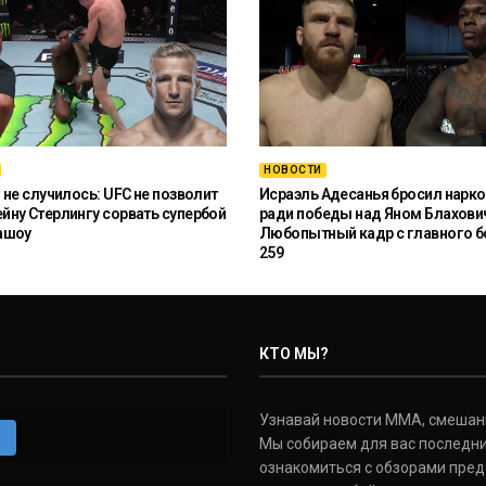
НОВОСТИ
 не случилось: UFC не позволит
Исраэль Адесанья бросил нарко
ну Стерлингу сорвать супербой
ради победы над Яном Блахови
ашоу
Любопытный кадр с главного б
259
КТО МЫ?
Узнавай новости ММА, смешанных
m
Мы собираем для вас последни
ознакомиться с обзорами пред