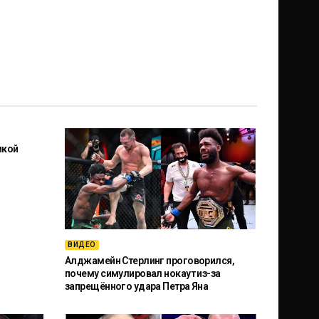
икой
ВИДЕО
Алджамейн Стерлинг проговорился,
почему симулировал нокаут из-за
запрещённого удара Петра Яна