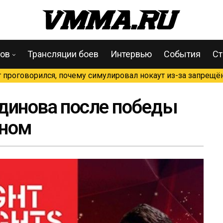
цов
Трансляции боев
Интервью
События
Ст
проговорился, почему симулировал нокаут из-за запрещён
динова после победы
яном