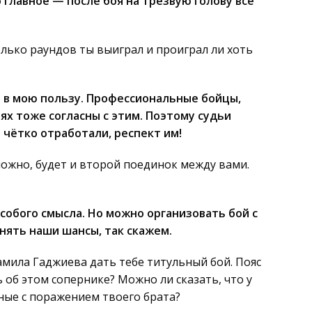
 главное — после боя на трезвую голову всё
лько раундов ты выиграл и проиграл ли хоть
 в мою пользу. Профессиональные бойцы,
ях тоже согласны с этим. Поэтому судьи
ь чётко отработали, респект им!
можно, будет и второй поединок между вами.
собого смысла. Но можно организовать бой с
нять наши шансы, так скажем.
мила Гаджиева дать тебе титульный бой. Пояс
 об этом сопернике? Можно ли сказать, что у
нные с поражением твоего брата?