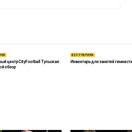
ИКИ
БЕЗ РУБРИКИ
й центр CityFootball Тульская:
Инвентарь для занятий гимнаст
ой обзор