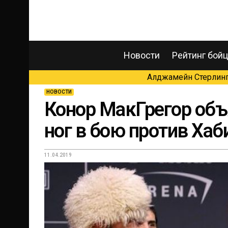
Новости
Рейтинг бой
Алджамейн Стерлинг 
НОВОСТИ
Конор МакГрегор объ
ног в бою против Хаб
11.04.2019