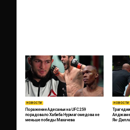
НОВОСТИ
НОВОСТИ
Поражение Адесаньи на UFC 259
Трагедии
порадовало Хабиба Нурмагомедова не
Алджамей
меньше победы Махачева
Ян-Дилл