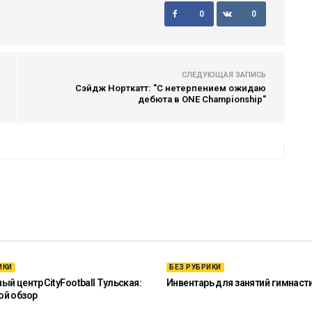
0
0
СЛЕДУЮЩАЯ ЗАПИСЬ
Сэйдж Норткатт: "С нетерпением ожидаю
дебюта в ONE Championship"
ИКИ
БЕЗ РУБРИКИ
й центр CityFootball Тульская:
Инвентарь для занятий гимнаст
ой обзор