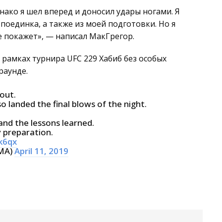
днако я шел вперед и доносил удары ногами. Я
 поединка, а также из моей подготовки. Но я
е покажет», — написал МакГрегор.
 рамках турнира UFC 229 Хабиб без особых
раунде.
out.
o landed the final blows of the night.
nd the lessons learned.
 preparation.
k6qx
MA)
April 11, 2019