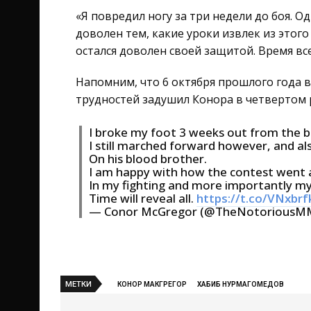
«Я повредил ногу за три недели до боя. О
доволен тем, какие уроки извлек из этого
остался доволен своей защитой. Время вс
Напомним, что 6 октября прошлого года в
трудностей задушил Конора в четвертом 
I broke my foot 3 weeks out from the b
I still marched forward however, and als
On his blood brother.
I am happy with how the contest went a
In my fighting and more importantly my
Time will reveal all.
https://t.co/VNxbrf
— Conor McGregor (@TheNotoriousM
МЕТКИ
КОНОР МАКГРЕГОР
ХАБИБ НУРМАГОМЕДОВ