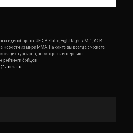
 единоборств, UFC, Bellator, Fight Nights, M-1, ACB.
е новости из мира ММА. На сайте вы всегда сможете
стоящих турниров, посмотреть интервью с
е рейтинги бойцов.
fo@vmma.ru