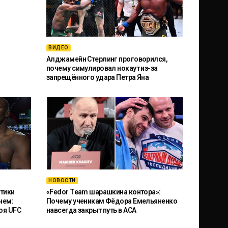
ВИДЕО
Алджамейн Стерлинг проговорился,
почему симулировал нокаут из-за
запрещённого удара Петра Яна
НОВОСТИ
тики
«Fedor Team шарашкина контора»:
чем:
Почему ученикам Фёдора Емельяненко
оя UFC
навсегда закрыт путь в ACA