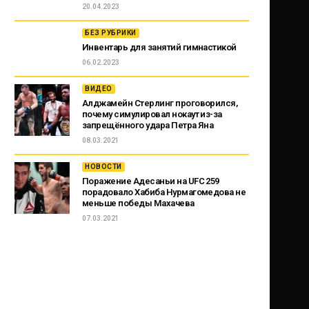
20.04.2023
БЕЗ РУБРИКИ
Инвентарь для занятий гимнастикой
06.02.2023
ВИДЕО
Алджамейн Стерлинг проговорился,
почему симулировал нокаут из-за
запрещённого удара Петра Яна
08.03.2021
НОВОСТИ
Поражение Адесаньи на UFC 259
порадовало Хабиба Нурмагомедова не
меньше победы Махачева
07.03.2021