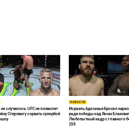
НОВОСТИ
 не случилось: UFC не позволит
Исраэль Адесанья бросил нарко
ну Стерлингу сорвать супербой
ради победы над Яном Блахови
ашоу
Любопытный кадр с главного б
259