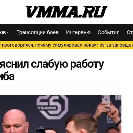
цов
Трансляции боев
Интервью
События
Ст
проговорился, почему симулировал нокаут из-за запрещён
яснил слабую работу
иба