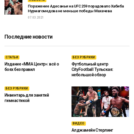
Поражение Адесаньи на UFC 259 порадовало Хабиба
Нурмагомедова не меньше победы Махачева
07.03.2021
Последние новости
СТАТЬИ
БЕЗ РУБРИКИ
Издание «ММА Центр»: всё о
Футбольный центр
боях без правил
CityFootball Тульская:
небольшой обзор
БЕЗ РУБРИКИ
Инвентарь для занятий
гимнастикой
ВИДЕО
Алджамейн Стерлинг