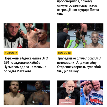
проговорился, почему
симулировал нокаут из-за
запрещённого удара Петра
Яна
НОВОСТИ
НОВОСТИ
Поражение Адесаньи на UFC
Трагедии не случилось: UFC
259 порадовало Хабиба
не позволит Алджамейну
Нурмагомедова не меньше
Стерлингу сорвать супербой
победы Махачева
Ян-Диллашоу