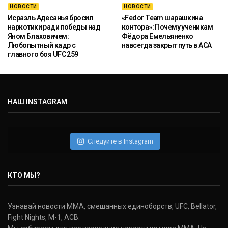
НОВОСТИ
НОВОСТИ
Исраэль Адесанья бросил
«Fedor Team шарашкина
наркотики ради победы над
контора»: Почему ученикам
Яном Блаховичем:
Фёдора Емельяненко
Любопытный кадр с
навсегда закрыт путь в ACA
главного боя UFC 259
НАШ INSTAGRAM
Следуйте в Instagram
КТО МЫ?
Узнавай новости ММА, смешанных единоборств, UFC, Bellator,
Fight Nights, M-1, ACB.