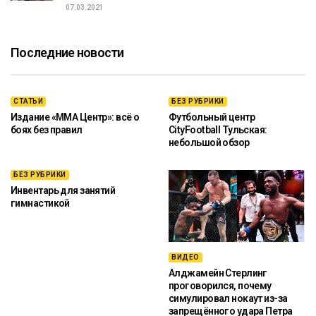
07.03.2021
Последние новости
СТАТЬИ
БЕЗ РУБРИКИ
Издание «ММА Центр»: всё о
Футбольный центр
боях без правил
CityFootball Тульская:
небольшой обзор
БЕЗ РУБРИКИ
Инвентарь для занятий
гимнастикой
ВИДЕО
Алджамейн Стерлинг
проговорился, почему
симулировал нокаут из-за
запрещённого удара Петра