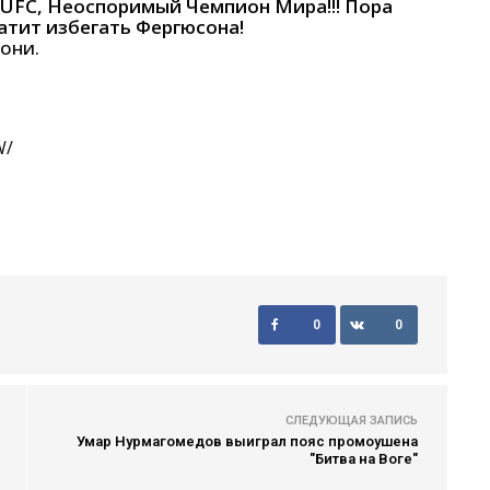
 UFC, Неоспоримый Чемпион Мира!!! Пора
атит избегать Фергюсона!
они.
W/
0
0
СЛЕДУЮЩАЯ ЗАПИСЬ
Умар Нурмагомедов выиграл пояс промоушена
"Битва на Воге"