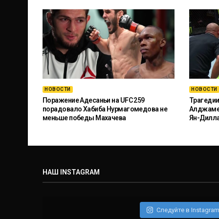
НОВОСТИ
НОВОСТИ
Поражение Адесаньи на UFC 259
Трагедии
порадовало Хабиба Нурмагомедова не
Алджамей
меньше победы Махачева
Ян-Дилл
НАШ INSTAGRAM
Следуйте в Instagra