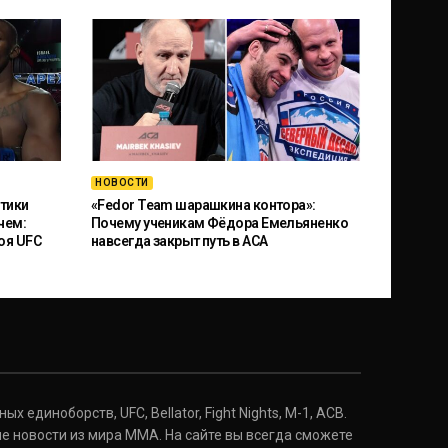
НОВОСТИ
тики
«Fedor Team шарашкина контора»:
чем:
Почему ученикам Фёдора Емельяненко
оя UFC
навсегда закрыт путь в ACA
 единоборств, UFC, Bellator, Fight Nights, M-1, ACB.
е новости из мира ММА. На сайте вы всегда сможете