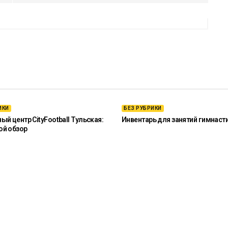
ИКИ
БЕЗ РУБРИКИ
й центр CityFootball Тульская:
Инвентарь для занятий гимнаст
ой обзор