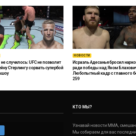
НОВОСТИ
 не случилось: UFC не позволит
Исраэль Адесанья бросил нарко
ну Стерлингу сорвать супербой
ради победы над Яном Блахови
ашоу
Любопытный кадр с главного б
259
КТО МЫ?
Узнавай новости ММА, смешанных
m
Мы собираем для вас последни