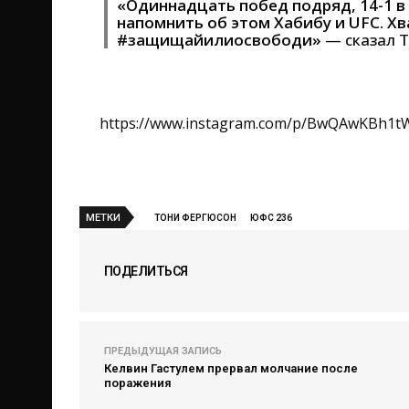
«Одиннадцать побед подряд, 14-1 в
напомнить об этом Хабибу и UFC. Хв
#защищайилиосвободи»
— сказал Т
https://www.instagram.com/p/BwQAwKBh1t
МЕТКИ
ТОНИ ФЕРГЮСОН
ЮФС 236
ПОДЕЛИТЬСЯ
ПРЕДЫДУЩАЯ ЗАПИСЬ
Келвин Гастулем прервал молчание после
поражения