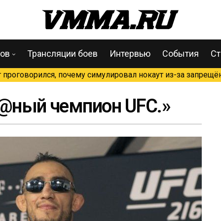
цов
Трансляции боев
Интервью
События
Ст
проговорился, почему симулировал нокаут из-за запрещён
б@ный чемпион UFC.»