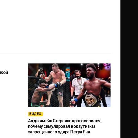
икой
ВИДЕО
Алджамейн Стерлинг проговорился,
почему симулировал нокаут из-за
запрещённого удара Петра Яна