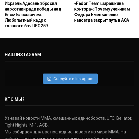
Исраэль Адесанья бросил
«Fedor Team шарашкина
наркотики ради победы над
контора»: Почему ученикам
Яном Блаховичем:
Фёдора Емельяненко
Любопытный кадр с
навсегда закрыт путь в ACA
главного боя UFC 259
НАШ INSTAGRAM
Следуйте в Instagram
КТО МЫ?
Узнавай новости ММА, смешанных единоборств, UFC, Bellator,
Fight Nights, M-1, ACB.
Мы собираем для вас последние новости из мира ММА. На
сайте вы всегда сможете ознакомиться с обзорами