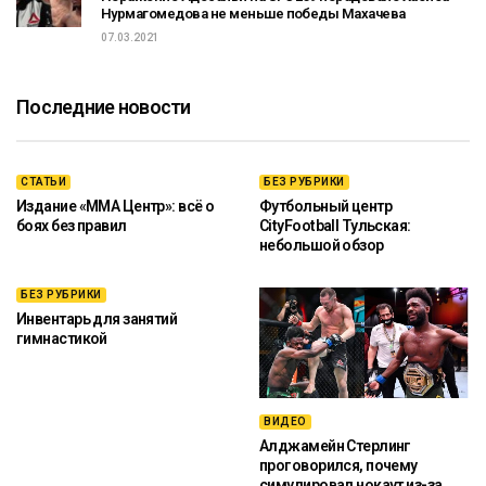
Нурмагомедова не меньше победы Махачева
07.03.2021
Последние новости
СТАТЬИ
БЕЗ РУБРИКИ
Издание «ММА Центр»: всё о
Футбольный центр
боях без правил
CityFootball Тульская:
небольшой обзор
БЕЗ РУБРИКИ
Инвентарь для занятий
гимнастикой
ВИДЕО
Алджамейн Стерлинг
проговорился, почему
симулировал нокаут из-за