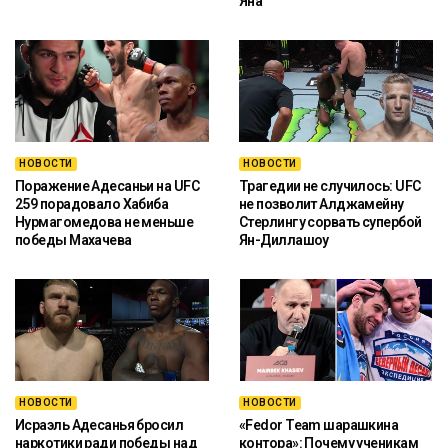
Яна
НОВОСТИ
НОВОСТИ
Поражение Адесаньи на UFC
Трагедии не случилось: UFC
259 порадовало Хабиба
не позволит Алджамейну
Нурмагомедова не меньше
Стерлингу сорвать супербой
победы Махачева
Ян-Диллашоу
НОВОСТИ
НОВОСТИ
Исраэль Адесанья бросил
«Fedor Team шарашкина
наркотики ради победы над
контора»: Почему ученикам