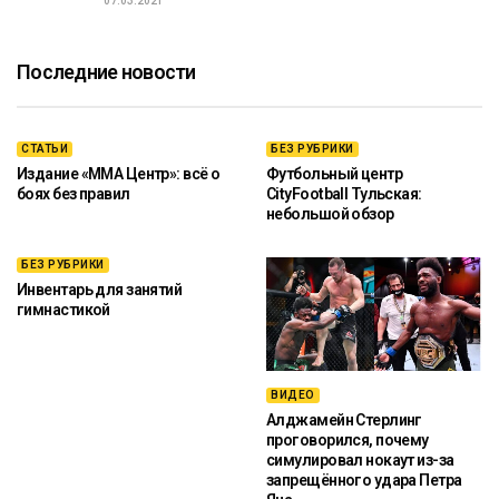
07.03.2021
Последние новости
СТАТЬИ
БЕЗ РУБРИКИ
Издание «ММА Центр»: всё о
Футбольный центр
боях без правил
CityFootball Тульская:
небольшой обзор
БЕЗ РУБРИКИ
Инвентарь для занятий
гимнастикой
ВИДЕО
Алджамейн Стерлинг
проговорился, почему
симулировал нокаут из-за
запрещённого удара Петра