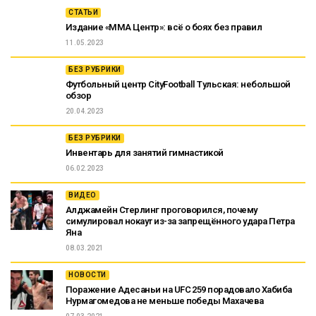
СТАТЬИ
Издание «ММА Центр»: всё о боях без правил
11.05.2023
БЕЗ РУБРИКИ
Футбольный центр CityFootball Тульская: небольшой
обзор
20.04.2023
БЕЗ РУБРИКИ
Инвентарь для занятий гимнастикой
06.02.2023
ВИДЕО
Алджамейн Стерлинг проговорился, почему
симулировал нокаут из-за запрещённого удара Петра
Яна
08.03.2021
НОВОСТИ
Поражение Адесаньи на UFC 259 порадовало Хабиба
Нурмагомедова не меньше победы Махачева