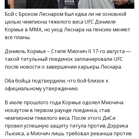
Бой с Броком Леснаром был едва ли не основной
целью чемпиона тяжелого веса UFC Дэниеля
Кормье в ММА, но уход Леснара на пенсию меняет
все планы.
Дэниель Кормье – Стипе Миочич II 17-го августа —
такой титульный поединок запланировали UFC
после новости о завершении карьеры Леснара.
Оба бойца подтвердили, что бой близок к
официальному утверждению.
В июле прошлого года Кормье одолел Миочича
нокаутом в первом раунде поединка, став
чемпионом тяжелого веса. После этого ДиСи
провел успешную защиту титула против Дэррика
Льюиса, а Миочич лишь требовал реванша против