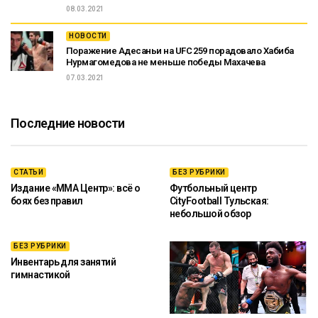
08.03.2021
НОВОСТИ
Поражение Адесаньи на UFC 259 порадовало Хабиба
Нурмагомедова не меньше победы Махачева
07.03.2021
Последние новости
СТАТЬИ
БЕЗ РУБРИКИ
Издание «ММА Центр»: всё о
Футбольный центр
боях без правил
CityFootball Тульская:
небольшой обзор
БЕЗ РУБРИКИ
Инвентарь для занятий
гимнастикой