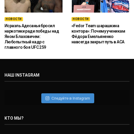
НОВОСТИ
НОВОСТИ
Исраэль Адесанья бросил
«Fedor Team шарашкина
наркотики ради победы над
контора»: Почему ученикам
Яном Блаховичем:
Фёдора Емельяненко
Любопытный кадр с
навсегда закрыт путь в ACA
главного боя UFC 259
НАШ INSTAGRAM
Следуйте в Instagram
КТО МЫ?