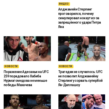
ВИДЕО
Алджамейн Стерлинг
проговорился, почему
симулировал нокаут из-за
запрещённого удара Петра
Яна
НОВОСТИ
НОВОСТИ
Поражение Адесаньи на UFC
Трагедии не случилось: UFC
259 порадовало Хабиба
не позволит Алджамейну
Нурмагомедова не меньше
Стерлингу сорвать супербой
победы Махачева
Ян-Диллашоу