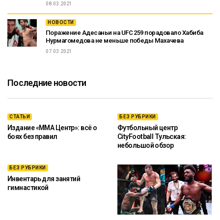
08.03.2021
НОВОСТИ
Поражение Адесаньи на UFC 259 порадовало Хабиба
Нурмагомедова не меньше победы Махачева
07.03.2021
Последние новости
СТАТЬИ
БЕЗ РУБРИКИ
Издание «ММА Центр»: всё о
Футбольный центр
боях без правил
CityFootball Тульская:
небольшой обзор
БЕЗ РУБРИКИ
Инвентарь для занятий
гимнастикой