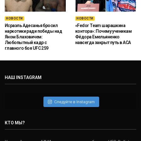
НОВОСТИ
НОВОСТИ
Исраэль Адесанья бросил
«Fedor Team шарашкина
наркотики ради победы над
контора»: Почему ученикам
Яном Блаховичем:
Фёдора Емельяненко
Любопытный кадр с
навсегда закрыт путь в ACA
главного боя UFC 259
НАШ INSTAGRAM
Следуйте в Instagram
КТО МЫ?