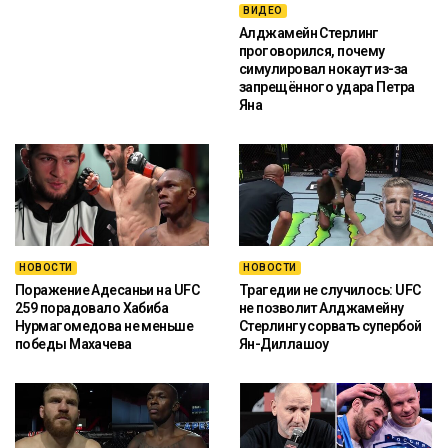
ВИДЕО
Алджамейн Стерлинг
проговорился, почему
симулировал нокаут из-за
запрещённого удара Петра
Яна
НОВОСТИ
НОВОСТИ
Поражение Адесаньи на UFC
Трагедии не случилось: UFC
259 порадовало Хабиба
не позволит Алджамейну
Нурмагомедова не меньше
Стерлингу сорвать супербой
победы Махачева
Ян-Диллашоу