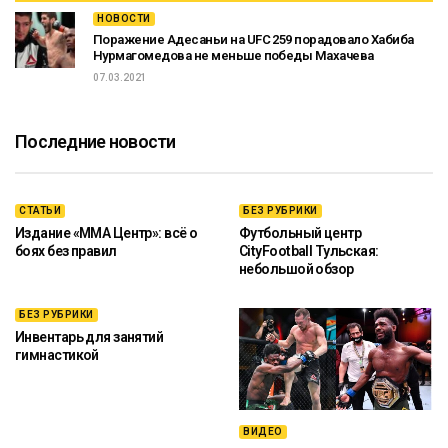
НОВОСТИ
Поражение Адесаньи на UFC 259 порадовало Хабиба
Нурмагомедова не меньше победы Махачева
07.03.2021
Последние новости
СТАТЬИ
БЕЗ РУБРИКИ
Издание «ММА Центр»: всё о
Футбольный центр
боях без правил
CityFootball Тульская:
небольшой обзор
БЕЗ РУБРИКИ
Инвентарь для занятий
гимнастикой
ВИДЕО