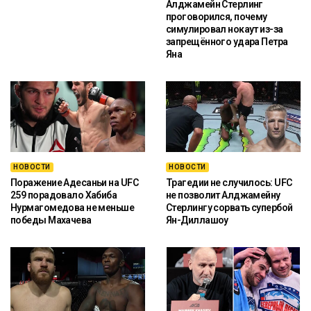
Алджамейн Стерлинг
проговорился, почему
симулировал нокаут из-за
запрещённого удара Петра
Яна
НОВОСТИ
НОВОСТИ
Поражение Адесаньи на UFC
Трагедии не случилось: UFC
259 порадовало Хабиба
не позволит Алджамейну
Нурмагомедова не меньше
Стерлингу сорвать супербой
победы Махачева
Ян-Диллашоу