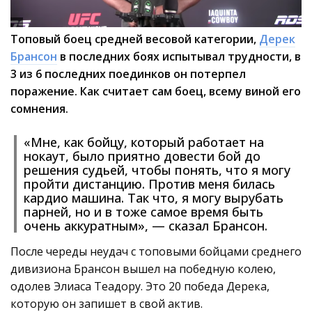
Топовый боец средней весовой категории,
Дерек
Брансон
в последних боях испытывал трудности, в
3 из 6 последних поединков он потерпел
поражение. Как считает сам боец, всему виной его
сомнения.
«Мне, как бойцу, который работает на
нокаут, было приятно довести бой до
решения судьей, чтобы понять, что я могу
пройти дистанцию. Против меня билась
кардио машина. Так что, я могу вырубать
парней, но и в тоже самое время быть
очень аккуратным», — сказал Брансон.
После череды неудач с топовыми бойцами среднего
дивизиона Брансон вышел на победную колею,
одолев Элиаса Теадору. Это 20 победа Дерека,
которую он запишет в свой актив.