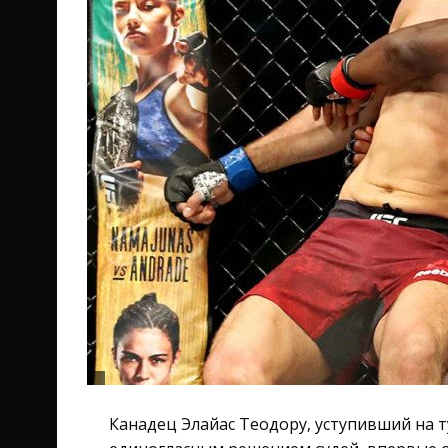
Канадец Элайас Теодору, уступивший на т