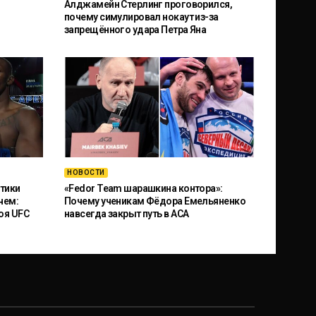
Алджамейн Стерлинг проговорился,
почему симулировал нокаут из-за
запрещённого удара Петра Яна
НОВОСТИ
тики
«Fedor Team шарашкина контора»:
чем:
Почему ученикам Фёдора Емельяненко
оя UFC
навсегда закрыт путь в ACA