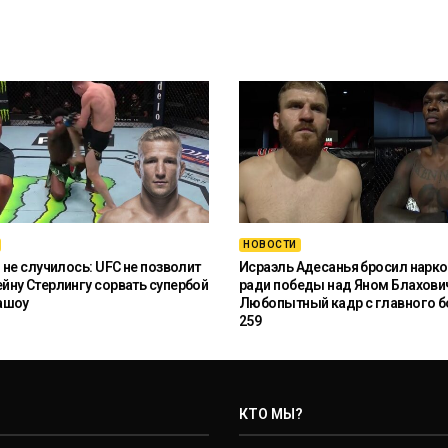
НОВОСТИ
 не случилось: UFC не позволит
Исраэль Адесанья бросил нарко
ну Стерлингу сорвать супербой
ради победы над Яном Блахови
ашоу
Любопытный кадр с главного б
259
КТО МЫ?