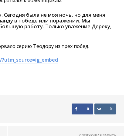
братился к болельщикам:
 Сегодня была не моя ночь, но для меня
манду в победе или поражении. Мы
 большую работу. Только уважение Дереку,
рвало серию Теодору из трех побед.
X/?utm_source=ig_embed
0
0
СЛЕДУЮЩАЯ ЗАПИСЬ