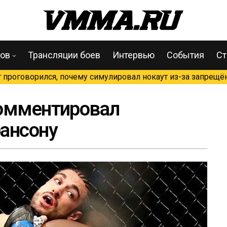
цов
Трансляции боев
Интервью
События
Ст
проговорился, почему симулировал нокаут из-за запрещён
комментировал
ансону