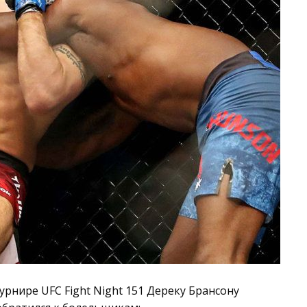
урнире UFC Fight Night 151 Дереку Брансону