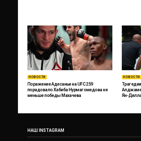
НОВОСТИ
НОВОСТИ
Поражение Адесаньи на UFC 259
Трагедии
порадовало Хабиба Нурмагомедова не
Алджамей
меньше победы Махачева
Ян-Дилл
НАШ INSTAGRAM