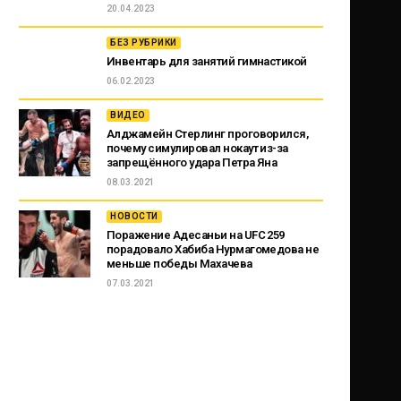
20.04.2023
БЕЗ РУБРИКИ
Инвентарь для занятий гимнастикой
06.02.2023
ВИДЕО
Алджамейн Стерлинг проговорился,
почему симулировал нокаут из-за
запрещённого удара Петра Яна
08.03.2021
НОВОСТИ
Поражение Адесаньи на UFC 259
порадовало Хабиба Нурмагомедова не
меньше победы Махачева
07.03.2021