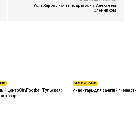
Уолт Харрис хочет подраться с Алексеем
Олейником
ИКИ
БЕЗ РУБРИКИ
й центр CityFootball Тульская:
Инвентарь для занятий гимнаст
ой обзор