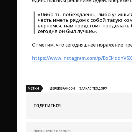
единогласным решением судей, впервые о
«Либо ты побеждаешь, либо учишься.
честь иметь рядом с собой такую ко
вернемся, нам предстоит проделать
сегодня он был лучше».
Отметим, что сегодняшнее поражение пре
https://www.instagram.com/p/BxEI4qdnVS
МЕТКИ
ДЕРЕК БРАНСОН
ЭЛАЙАС ТЕОДОРУ
ПОДЕЛИТЬСЯ
ПРЕДЫДУЩАЯ ЗАПИСЬ