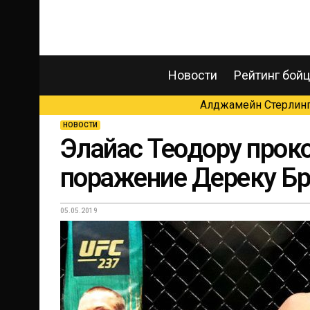
Новости
Рейтинг бой
Алджамейн Стерлинг 
НОВОСТИ
Элайас Теодору про
поражение Дереку Бр
05.05.2019