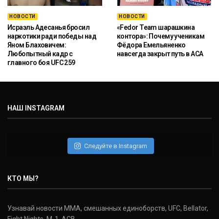
НОВОСТИ
НОВОСТИ
Исраэль Адесанья бросил
«Fedor Team шарашкина
наркотики ради победы над
контора»: Почему ученикам
Яном Блаховичем:
Фёдора Емельяненко
Любопытный кадр с
навсегда закрыт путь в ACA
главного боя UFC 259
НАШ INSTAGRAM
Следуйте в Instagram
КТО МЫ?
Узнавай новости ММА, смешанных единоборств, UFC, Bellator,
Fight Nights, M-1, ACB.