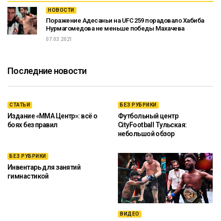
НОВОСТИ
Поражение Адесаньи на UFC 259 порадовало Хабиба
Нурмагомедова не меньше победы Махачева
07.03.2021
Последние новости
СТАТЬИ
БЕЗ РУБРИКИ
Издание «ММА Центр»: всё о
Футбольный центр
боях без правил
CityFootball Тульская:
небольшой обзор
БЕЗ РУБРИКИ
Инвентарь для занятий
гимнастикой
ВИДЕО