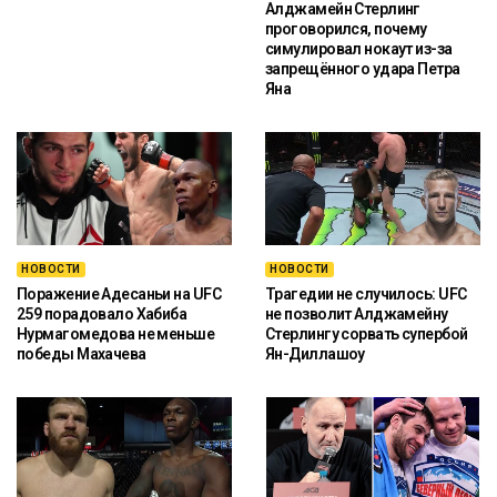
Алджамейн Стерлинг
проговорился, почему
симулировал нокаут из-за
запрещённого удара Петра
Яна
НОВОСТИ
НОВОСТИ
Поражение Адесаньи на UFC
Трагедии не случилось: UFC
259 порадовало Хабиба
не позволит Алджамейну
Нурмагомедова не меньше
Стерлингу сорвать супербой
победы Махачева
Ян-Диллашоу