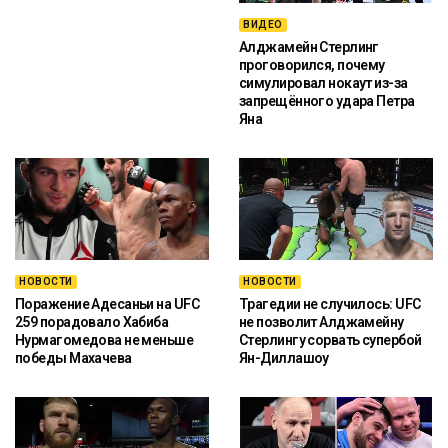
ВИДЕО
Алджамейн Стерлинг
проговорился, почему
симулировал нокаут из-за
запрещённого удара Петра
Яна
НОВОСТИ
НОВОСТИ
Поражение Адесаньи на UFC
Трагедии не случилось: UFC
259 порадовало Хабиба
не позволит Алджамейну
Нурмагомедова не меньше
Стерлингу сорвать супербой
победы Махачева
Ян-Диллашоу