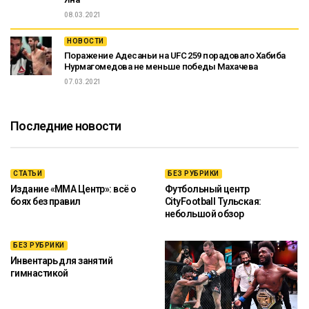
08.03.2021
НОВОСТИ
Поражение Адесаньи на UFC 259 порадовало Хабиба
Нурмагомедова не меньше победы Махачева
07.03.2021
Последние новости
СТАТЬИ
БЕЗ РУБРИКИ
Издание «ММА Центр»: всё о
Футбольный центр
боях без правил
CityFootball Тульская:
небольшой обзор
БЕЗ РУБРИКИ
Инвентарь для занятий
гимнастикой