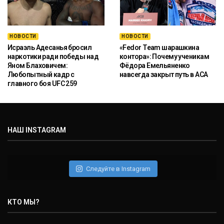
НОВОСТИ
НОВОСТИ
Исраэль Адесанья бросил
«Fedor Team шарашкина
наркотики ради победы над
контора»: Почему ученикам
Яном Блаховичем:
Фёдора Емельяненко
Любопытный кадр с
навсегда закрыт путь в ACA
главного боя UFC 259
НАШ INSTAGRAM
Следуйте в Instagram
КТО МЫ?