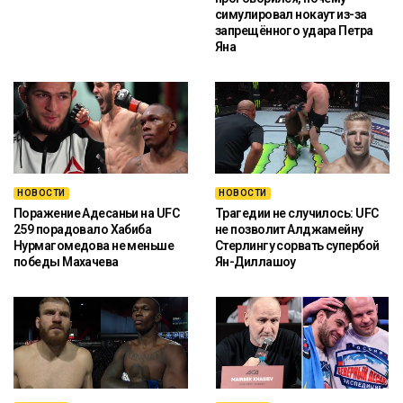
симулировал нокаут из-за
запрещённого удара Петра
Яна
НОВОСТИ
НОВОСТИ
Поражение Адесаньи на UFC
Трагедии не случилось: UFC
259 порадовало Хабиба
не позволит Алджамейну
Нурмагомедова не меньше
Стерлингу сорвать супербой
победы Махачева
Ян-Диллашоу