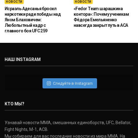
НОВОСТИ
НОВОСТИ
Исраэль Адесанья бросил
«Fedor Team шарашкина
наркотики ради победы над
контора»: Почему ученикам
Яном Блаховичем:
Фёдора Емельяненко
Любопытный кадр с
навсегда закрыт путь в ACA
главного боя UFC 259
НАШ INSTAGRAM
Следуйте в Instagram
КТО МЫ?
Узнавай новости ММА, смешанных единоборств, UFC, Bellator,
Fight Nights, M-1, ACB.
Мы собираем для вас последние новости из мира ММА. На