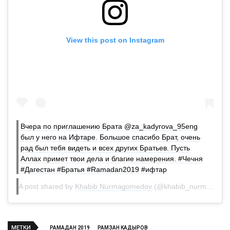
View this post on Instagram
Вчера по приглашению Брата @za_kadyrova_95eng
был у него на Ифтаре. Большое спасибо Брат, очень
рад был тебя видеть и всех других Братьев. Пусть
Аллах примет твои дела и благие намерения. #Чечня
#Дагестан #Братья #Ramadan2019 #ифтар
A post shared by
Khabib Nurmagomedov
(@khabib_nurmagomedov) on
МЕТКИ
РАМАДАН 2019
РАМЗАН КАДЫРОВ