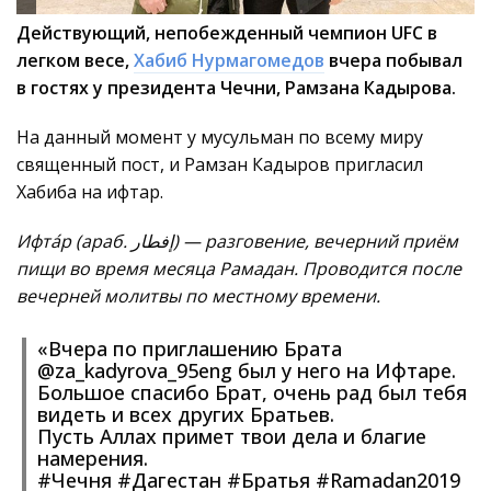
Действующий, непобежденный чемпион UFC в
легком весе,
Хабиб Нурмагомедов
вчера побывал
в гостях у президента Чечни, Рамзана Кадырова.
На данный момент у мусульман по всему миру
священный пост, и Рамзан Кадыров пригласил
Хабиба на ифтар.
Ифта́р (араб.
إفطار
‎) — разговение, вечерний приём
пищи во время месяца Рамадан. Проводится после
вечерней молитвы по местному времени.
«Вчера по приглашению Брата
@za_kadyrova_95eng был у него на Ифтаре.
Большое спасибо Брат, очень рад был тебя
видеть и всех других Братьев.
Пусть Аллах примет твои дела и благие
намерения.
#Чечня #Дагестан #Братья #Ramadan2019