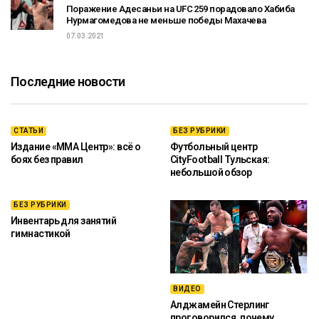
Поражение Адесаньи на UFC 259 порадовало Хабиба
Нурмагомедова не меньше победы Махачева
07.03.2021
Последние новости
СТАТЬИ
БЕЗ РУБРИКИ
Издание «ММА Центр»: всё о
Футбольный центр
боях без правил
CityFootball Тульская:
небольшой обзор
БЕЗ РУБРИКИ
Инвентарь для занятий
гимнастикой
ВИДЕО
Алджамейн Стерлинг
проговорился, почему