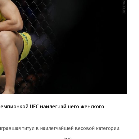
емпионкой UFC наилегчайшего женского
гравшая титул в наилегчайшей весовой категории.