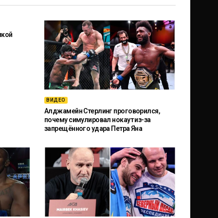
икой
ВИДЕО
Алджамейн Стерлинг проговорился,
почему симулировал нокаут из-за
запрещённого удара Петра Яна