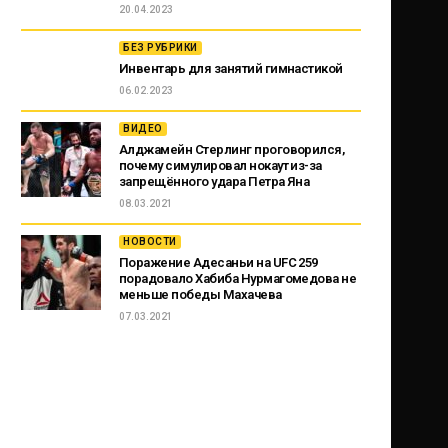
20.04.2023
БЕЗ РУБРИКИ
Инвентарь для занятий гимнастикой
06.02.2023
ВИДЕО
Алджамейн Стерлинг проговорился,
почему симулировал нокаут из-за
запрещённого удара Петра Яна
08.03.2021
НОВОСТИ
Поражение Адесаньи на UFC 259
порадовало Хабиба Нурмагомедова не
меньше победы Махачева
07.03.2021