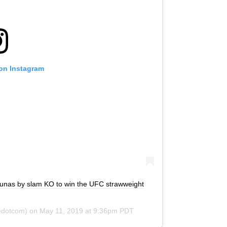
 on Instagram
nas by slam KO to win the UFC strawweight
dotcom) on
May 11, 2019 at 9:36pm PDT