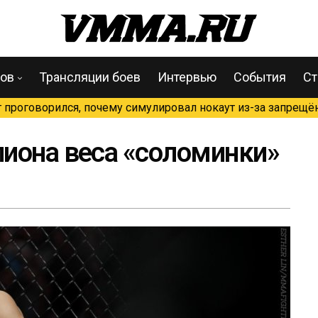
цов
Трансляции боев
Интервью
События
Ст
проговорился, почему симулировал нокаут из-за запрещён
иона веса «соломинки»