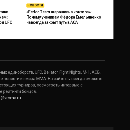
НОВОСТИ
тики
«Fedor Team шарашкина контора»:
чем:
Почему ученикам Фёдора Емельяненко
оя UFC
навсегда закрыт путь в ACA
 единоборств, UFC, Bellator, Fight Nights, M-1, ACB.
е новости из мира ММА. На сайте вы всегда сможете
стоящих турниров, посмотреть интервью с
е рейтинги бойцов.
fo@vmma.ru