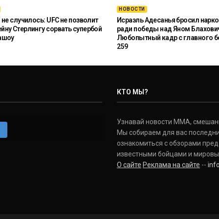
НОВОСТИ
 не случилось: UFC не позволит
Исраэль Адесанья бросил нарко
ну Стерлингу сорвать супербой
ради победы над Яном Блахови
ашоу
Любопытный кадр с главного б
259
КТО МЫ?
Узнавай новости ММА, смешанных
m
Мы собираем для вас последни
ознакомиться с обзорами пред
известными бойцами и мировы
О сайте
Реклама на сайте
--
in