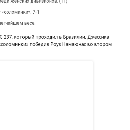
еди женских дивизионов. (11)
с «соломинки». 7-1
легчайшем весе.
C 237, который проходил в Бразилии, Джессика
 «соломинки» победив Роуз Намаюнас во втором