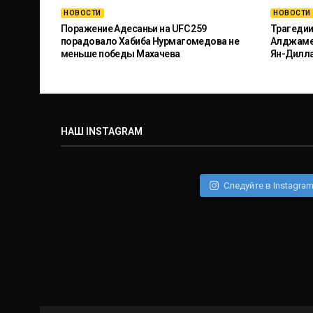
НОВОСТИ
НОВОСТИ
Поражение Адесаньи на UFC 259
Трагедии
порадовало Хабиба Нурмагомедова не
Алджамей
меньше победы Махачева
Ян-Дилл
НАШ INSTAGRAM
Следуйте в Instagra