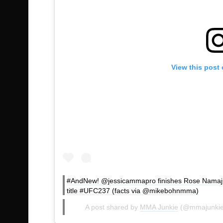
View this post
#AndNew! @jessicammapro finishes Rose Namaju
title #UFC237 (facts via @mikebohnmma)
A post shared by
MMA Junkie
(@mmajunkie