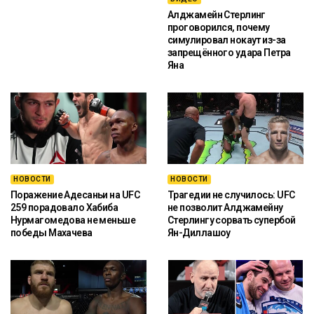
Алджамейн Стерлинг
проговорился, почему
симулировал нокаут из-за
запрещённого удара Петра
Яна
НОВОСТИ
НОВОСТИ
Поражение Адесаньи на UFC
Трагедии не случилось: UFC
259 порадовало Хабиба
не позволит Алджамейну
Нурмагомедова не меньше
Стерлингу сорвать супербой
победы Махачева
Ян-Диллашоу