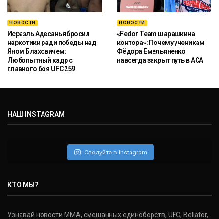
НОВОСТИ
НОВОСТИ
Исраэль Адесанья бросил
«Fedor Team шарашкина
наркотики ради победы над
контора»: Почему ученикам
Яном Блаховичем:
Фёдора Емельяненко
Любопытный кадр с
навсегда закрыт путь в ACA
главного боя UFC 259
НАШ INSTAGRAM
Следуйте в Instagram
КТО МЫ?
Узнавай новости ММА, смешанных единоборств, UFC, Bellator,