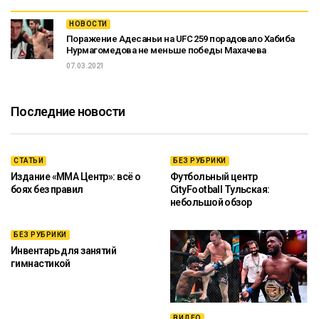
НОВОСТИ
Поражение Адесаньи на UFC 259 порадовало Хабиба
Нурмагомедова не меньше победы Махачева
07.03.2021
Последние новости
СТАТЬИ
БЕЗ РУБРИКИ
Издание «ММА Центр»: всё о
Футбольный центр
боях без правил
CityFootball Тульская:
небольшой обзор
БЕЗ РУБРИКИ
Инвентарь для занятий
гимнастикой
ВИДЕО