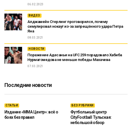
06.02.2023
ВИДЕО
Алджамейн Стерлинг проговорился, почему
симулировал нокаут из-за запрещённого удара Петра
Яна
08.03.2021
НОВОСТИ
Поражение Адесаньи на UFC 259 порадовало Хабиба
Нурмагомедова не меньше победы Махачева
07.03.2021
Последние новости
СТАТЬИ
БЕЗ РУБРИКИ
Издание «ММА Центр»: всё о
Футбольный центр
боях без правил
CityFootball Тульская:
небольшой обзор