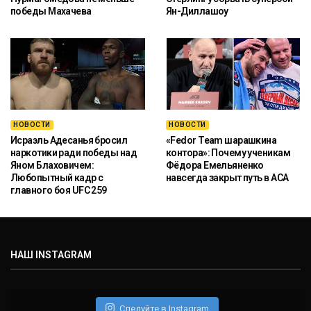
победы Махачева
Ян-Диллашоу
НОВОСТИ
НОВОСТИ
Исраэль Адесанья бросил
«Fedor Team шарашкина
наркотики ради победы над
контора»: Почему ученикам
Яном Блаховичем:
Фёдора Емельяненко
Любопытный кадр с
навсегда закрыт путь в ACA
главного боя UFC 259
НАШ INSTAGRAM
Следуйте в Instagram