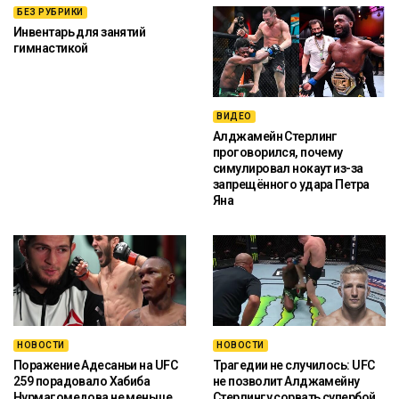
БЕЗ РУБРИКИ
Инвентарь для занятий
гимнастикой
ВИДЕО
Алджамейн Стерлинг
проговорился, почему
симулировал нокаут из-за
запрещённого удара Петра
Яна
НОВОСТИ
НОВОСТИ
Поражение Адесаньи на UFC
Трагедии не случилось: UFC
259 порадовало Хабиба
не позволит Алджамейну
Нурмагомедова не меньше
Стерлингу сорвать супербой