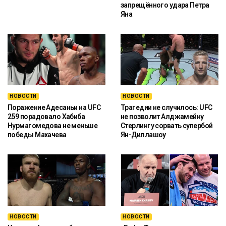
запрещённого удара Петра
Яна
НОВОСТИ
НОВОСТИ
Поражение Адесаньи на UFC
Трагедии не случилось: UFC
259 порадовало Хабиба
не позволит Алджамейну
Нурмагомедова не меньше
Стерлингу сорвать супербой
победы Махачева
Ян-Диллашоу
НОВОСТИ
НОВОСТИ