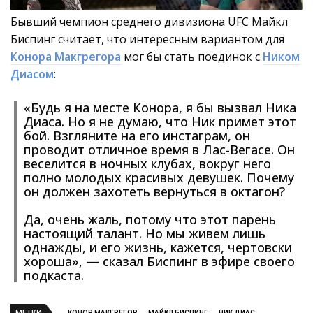
Бывший чемпион среднего дивизиона UFC Майкл
Биспинг считает, что интересным вариантом для
Конора Макгрегора
мог бы стать поединок с
Ником
Диасом
:
«Будь я на месте Конора, я бы вызвал Ника
Диаса. Но я не думаю, что Ник примет этот
бой. Взгляните на его инстаграм, он
проводит отличное время в Лас-Вегасе. Он
веселится в ночных клубах, вокруг него
полно молодых красивых девушек. Почему
он должен захотеть вернуться в октагон?
Да, очень жаль, потому что этот парень
настоящий талант. Но мы живем лишь
однажды, и его жизнь, кажется, чертовски
хороша», — сказал Биспинг в эфире своего
подкаста.
МЕТКИ
КОНОР МАКГРЕГОР
МАЙКЛ БИСПИНГ
НИК ДИАС