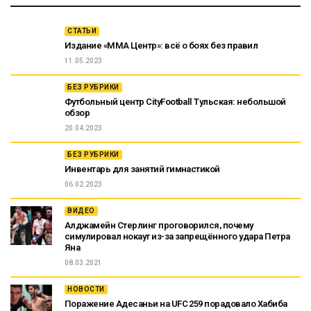
СТАТЬИ
Издание «ММА Центр»: всё о боях без правил
11.05.2023
БЕЗ РУБРИКИ
Футбольный центр CityFootball Тульская: небольшой
обзор
20.04.2023
БЕЗ РУБРИКИ
Инвентарь для занятий гимнастикой
06.02.2023
ВИДЕО
Алджамейн Стерлинг проговорился, почему
симулировал нокаут из-за запрещённого удара Петра
Яна
08.03.2021
НОВОСТИ
Поражение Адесаньи на UFC 259 порадовало Хабиба