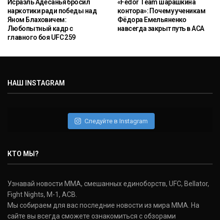
Исраэль Адесанья бросил
«Fedor Team шарашкина
наркотики ради победы над
контора»: Почему ученикам
Яном Блаховичем:
Фёдора Емельяненко
Любопытный кадр с
навсегда закрыт путь в ACA
главного боя UFC 259
НАШ INSTAGRAM
Следуйте в Instagram
КТО МЫ?
Узнавай новости ММА, смешанных единоборств, UFC, Bellator,
Fight Nights, M-1, ACB.
Мы собираем для вас последние новости из мира ММА. На
сайте вы всегда сможете ознакомиться с обзорами