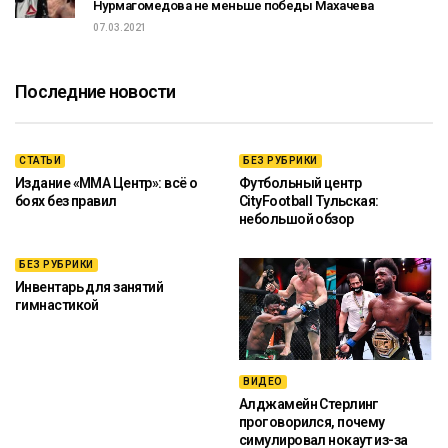
Нурмагомедова не меньше победы Махачева
07.03.2021
Последние новости
СТАТЬИ
БЕЗ РУБРИКИ
Издание «ММА Центр»: всё о
Футбольный центр
боях без правил
CityFootball Тульская:
небольшой обзор
БЕЗ РУБРИКИ
Инвентарь для занятий
гимнастикой
ВИДЕО
Алджамейн Стерлинг
проговорился, почему
симулировал нокаут из-за